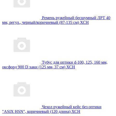
Ремень ружейный бесшумный ЛРТ 40
мм, регул., черный/коричневый (87-135 см) ХСН
Тубус для оптики d-100, 125, 160 мм,
оксфорд 900 D хаки (125 мм, 37 см) ХСН
Чехол ружейный кейс без оптики
"ASIX HSN", коричневый (120 длина) ХСН