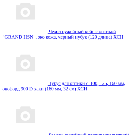
Чехол ружейный кейс с оптикой
"GRAND HSN", эко кожа, черный нубук (120 длина) ХСН
Тубус для оптики d-100, 125, 160 мм,
оксфорд 900 D хаки (160 мм, 32 см) ХСН