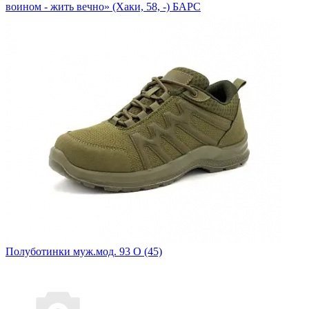
воином - жить вечно» (Хаки, 58, -) БАРС
Полуботинки муж.мод. 93 О (45)