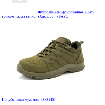
Футболка камуфлированная «Быть
воином - жить вечно» (Хаки, 58, -) БАРС
Полуботинки муж.мод. 93 О (45)