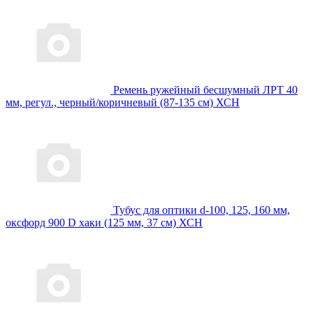
Ремень ружейный бесшумный ЛРТ 40
мм, регул., черный/коричневый (87-135 см) ХСН
Тубус для оптики d-100, 125, 160 мм,
оксфорд 900 D хаки (125 мм, 37 см) ХСН