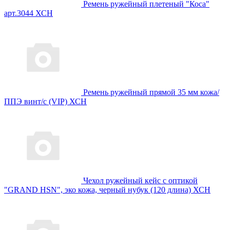
Ремень ружейный плетеный "Коса"
арт.3044 ХСН
Ремень ружейный прямой 35 мм кожа/
ППЭ винт/с (VIP) ХСН
Чехол ружейный кейс с оптикой
"GRAND HSN", эко кожа, черный нубук (120 длина) ХСН