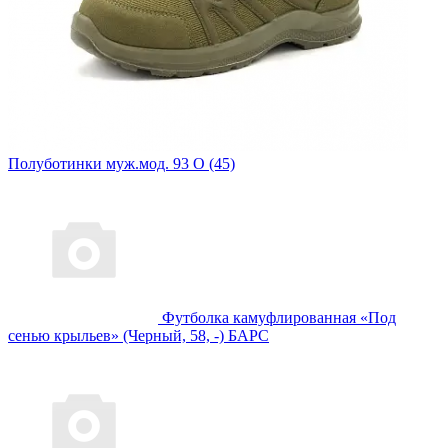
Полуботинки муж.мод. 93 О (45)
Футболка камуфлированная «Под
сенью крыльев» (Черный, 58, -) БАРС