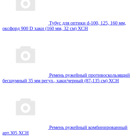
Тубус для оптики d-100, 125, 160 мм,
оксфорд 900 D хаки (160 мм, 32 см) ХСН
Ремень ружейный противоскользящий
бесшумный 35 мм регул., хаки/черный (87-135 см) ХСН
Ремень ружейный комбинированный
арт.305 ХСН