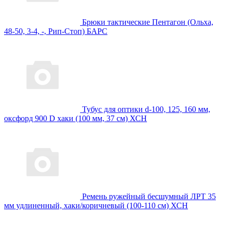
Брюки тактические Пентагон (Ольха,
48-50, 3-4, -, Рип-Стоп) БАРС
Тубус для оптики d-100, 125, 160 мм,
оксфорд 900 D хаки (100 мм, 37 см) ХСН
Ремень ружейный бесшумный ЛРТ 35
мм удлиненный, хаки/коричневый (100-110 см) ХСН