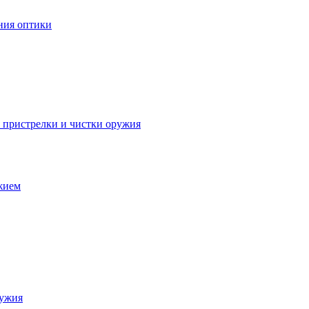
ния оптики
я пристрелки и чистки оружия
ужием
ружия