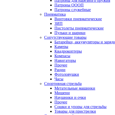
Патроны для нарезного оружия
Патроны ОООП
Патроны служебные
Пневматика
Винтовки пневматические
ЗИП
Пистолеты пневматические
Пульки и шарики
Сопутствующие товары
Батарейки, аккумуляторы и заряд
Камеры
Квадрокоптеры
Компасы
Навигаторы
Прочее
Рации
Фотоловушки
Часы
Спортивная стрельба
Метательные машинки
Мишени
Наушники и очки
Прочее
Сошки и упоры для стрельбы
Товары для пристрелки