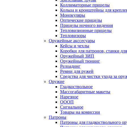
Коллиматорные прицелы
Кольца и кронштейны для крепле
Монокуляры
Оптические прицелы
Прицелы ночного видения
Тепловизионные прицелы
Тепловизоры
Оружейные акссесуары
Кейсы и чехлы
Коробки для патронов, станки дл
Оружейный ЗИП
Оружейный тюнинг
Релоадинг
Ремни для ружей
Средства для чистки ухода за ор
Оружие
Гладкоствольное
Массогабаритные макеты
Нарезное
ОООП
Сигнальное
Товары на комиссии
Патроны
Патроны для гладкоствольного о