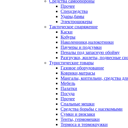
Средства самообороны
Прочее
Спецсредства
Удары,бамы
Электрошокеры
Тактическое снаряжение
Каски
Кобуры
Наколенники,налокотники
Паучеры и подсумки
Пеналы под запасную обойму
Разгрузки, жилеты, подвесные си
Туристические товары
Газовое оборудование
Коврики,матрасы
Мангалы, коптильни, средства дл
Мебель
Палатки
Посуда
Прочее
Спальные мешки
Средства борьбы с насекомыми
Сумки и рюкзаки
Тенты, гермомешки
Термоса и термокружки