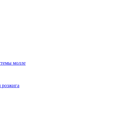
стемы молле
я розжига