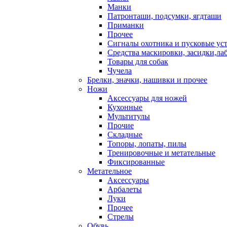
Манки
Патронташи, подсумки, ягдташи
Приманки
Прочее
Сигналы охотника и пусковые ус
Средства маскировки, засидки,ла
Товары для собак
Чучела
Брелки, значки, нашивки и прочее
Ножи
Аксессуары для ножей
Кухонные
Мультитулы
Прочие
Складные
Топоры, лопаты, пилы
Тренировочные и метательные
Фиксированные
Метательное
Аксессуары
Арбалеты
Луки
Прочее
Стрелы
Обувь