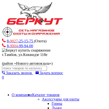
8-
9027
-25-15-75
(Охота)
8-
9004
-99-94-00
г.Тамбов, ул.Киквидзе 118е
(район «Нового автовокзала»)
Заказать звонок
Задать вопрос
0
О компании
Каталог товаров
Аксессуары для охоты
Горны
Лыжи