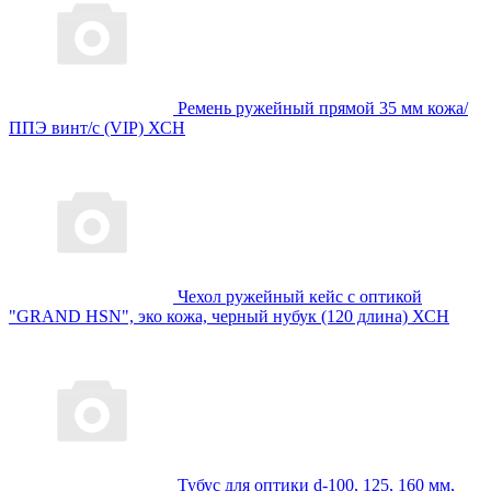
Ремень ружейный прямой 35 мм кожа/
ППЭ винт/с (VIP) ХСН
Чехол ружейный кейс с оптикой
"GRAND HSN", эко кожа, черный нубук (120 длина) ХСН
Тубус для оптики d-100, 125, 160 мм,