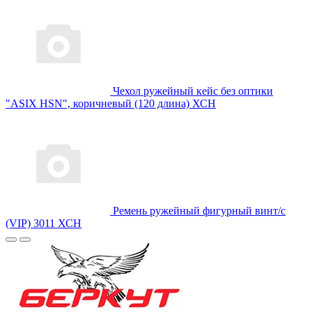
Чехол ружейный кейс без оптики
"ASIX HSN", коричневый (120 длина) ХСН
Ремень ружейный фигурный винт/с
(VIP) 3011 ХСН