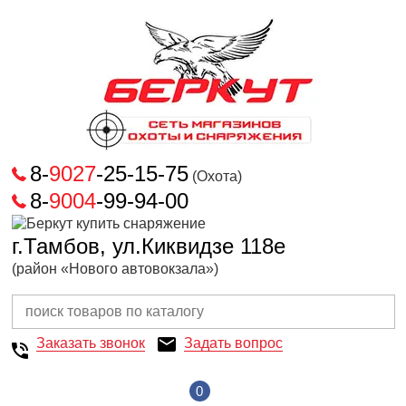
8-
9027
-25-15-75
(Охота)
8-
9004
-99-94-00
г.Тамбов, ул.Киквидзе 118е
(район «Нового автовокзала»)
Заказать звонок
Задать вопрос
0