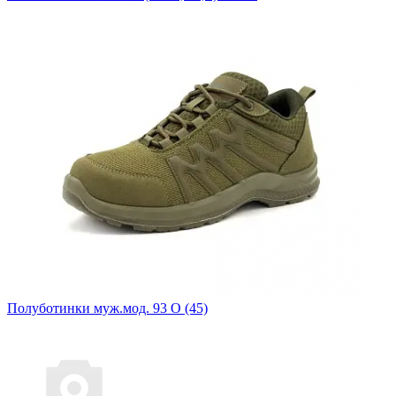
Полуботинки муж.мод. 93 О (45)