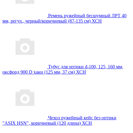
Ремень ружейный бесшумный ЛРТ 40
мм, регул., черный/коричневый (87-135 см) ХСН
Тубус для оптики d-100, 125, 160 мм,
оксфорд 900 D хаки (125 мм, 37 см) ХСН
Чехол ружейный кейс без оптики
"ASIX HSN", коричневый (120 длина) ХСН