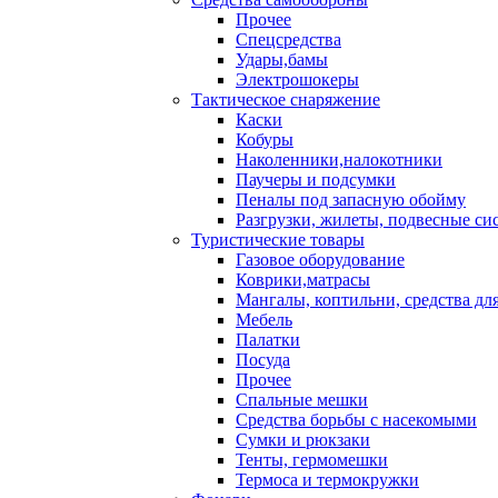
Прочее
Спецсредства
Удары,бамы
Электрошокеры
Тактическое снаряжение
Каски
Кобуры
Наколенники,налокотники
Паучеры и подсумки
Пеналы под запасную обойму
Разгрузки, жилеты, подвесные си
Туристические товары
Газовое оборудование
Коврики,матрасы
Мангалы, коптильни, средства дл
Мебель
Палатки
Посуда
Прочее
Спальные мешки
Средства борьбы с насекомыми
Сумки и рюкзаки
Тенты, гермомешки
Термоса и термокружки