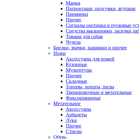
Манки
Патронташи, подсумки, ягдташи
Приманки
Прочее
Сигналы охотника и пусковые ус
Средства маскировки, засидки,ла
Товары для собак
Чучела
Брелки, значки, нашивки и прочее
Ножи
Аксессуары для ножей
Кухонные
Мультитулы
Прочие
Складные
Топоры, лопаты, пилы
Тренировочные и метательные
Фиксированные
Метательное
Аксессуары
Арбалеты
Луки
Прочее
Стрелы
Обувь