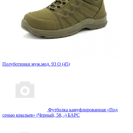
Полуботинки муж.мод. 93 О (45)
Футболка камуфлированная «Под
сенью крыльев» (Черный, 58, -) БАРС