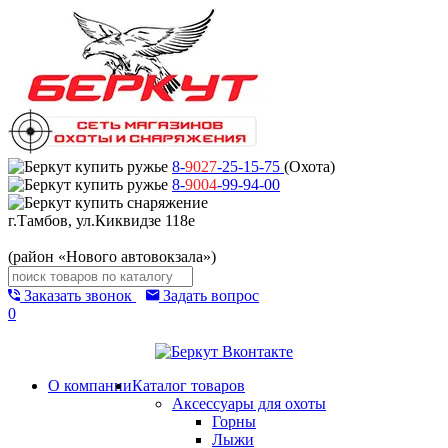
8-
9027
-25-15-75
(Охота)
8-
9004
-99-94-00
г.Тамбов, ул.Киквидзе 118е
(район «Нового автовокзала»)
Заказать звонок
Задать вопрос
0
О компании
Каталог товаров
Аксессуары для охоты
Горны
Лыжи