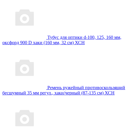
Тубус для оптики d-100, 125, 160 мм,
оксфорд 900 D хаки (160 мм, 32 см) ХСН
Ремень ружейный противоскользящий
бесшумный 35 мм регул., хаки/черный (87-135 см) ХСН