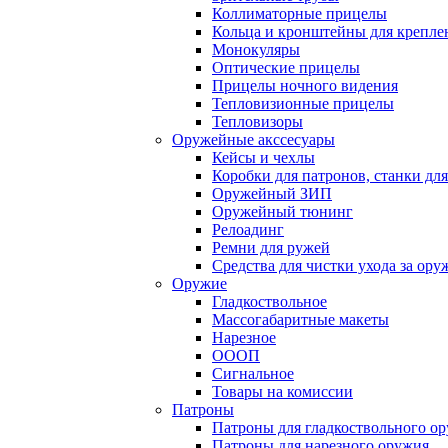
Коллиматорные прицелы
Кольца и кронштейны для крепле
Монокуляры
Оптические прицелы
Прицелы ночного видения
Тепловизионные прицелы
Тепловизоры
Оружейные акссесуары
Кейсы и чехлы
Коробки для патронов, станки дл
Оружейный ЗИП
Оружейный тюнинг
Релоадинг
Ремни для ружей
Средства для чистки ухода за ор
Оружие
Гладкоствольное
Массогабаритные макеты
Нарезное
ОООП
Сигнальное
Товары на комиссии
Патроны
Патроны для гладкоствольного о
Патроны для нарезного оружия