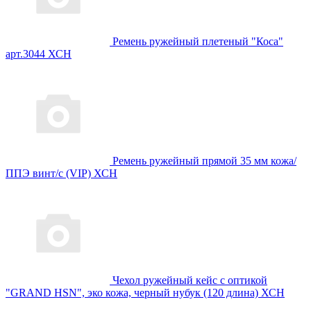
Ремень ружейный плетеный "Коса"
арт.3044 ХСН
Ремень ружейный прямой 35 мм кожа/
ППЭ винт/с (VIP) ХСН
Чехол ружейный кейс с оптикой
"GRAND HSN", эко кожа, черный нубук (120 длина) ХСН