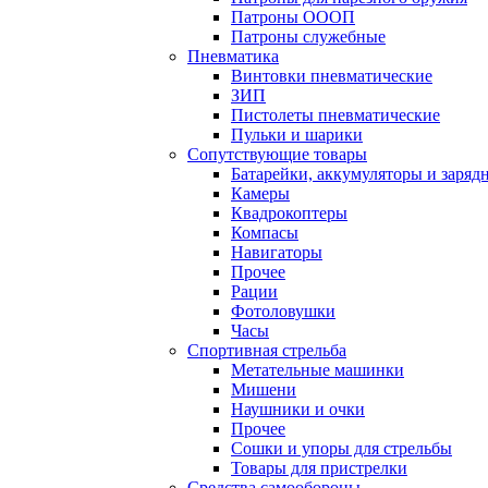
Патроны ОООП
Патроны служебные
Пневматика
Винтовки пневматические
ЗИП
Пистолеты пневматические
Пульки и шарики
Сопутствующие товары
Батарейки, аккумуляторы и заряд
Камеры
Квадрокоптеры
Компасы
Навигаторы
Прочее
Рации
Фотоловушки
Часы
Спортивная стрельба
Метательные машинки
Мишени
Наушники и очки
Прочее
Сошки и упоры для стрельбы
Товары для пристрелки
Средства самообороны