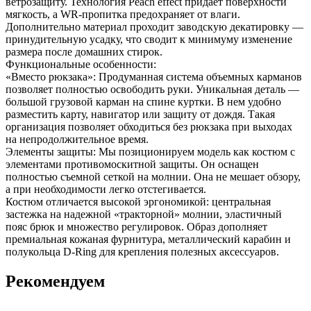
ветрозащиту. Технология Peach effect придает поверхности
мягкость, а WR-пропитка предохраняет от влаги.
Дополнительно материал проходит заводскую декатировку —
принудительную усадку, что сводит к минимуму изменение
размера после домашних стирок.
Функциональные особенности:
«Вместо рюкзака»: Продуманная система объемных карманов
позволяет полностью освободить руки. Уникальная деталь —
большой грузовой карман на спине куртки. В нем удобно
разместить карту, навигатор или защиту от дождя. Такая
организация позволяет обходиться без рюкзака при выходах
на непродолжительное время.
Элементы защиты: Мы позиционируем модель как костюм с
элементами противомоскитной защиты. Он оснащен
полностью съемной сеткой на молнии. Она не мешает обзору,
а при необходимости легко отстегивается.
Костюм отличается высокой эргономикой: центральная
застежка на надежной «тракторной» молнии, эластичный
пояс брюк и множество регулировок. Образ дополняет
премиальная кожаная фурнитура, металлический карабин и
полукольца D-Ring для крепления полезных аксессуаров.
Рекомендуем