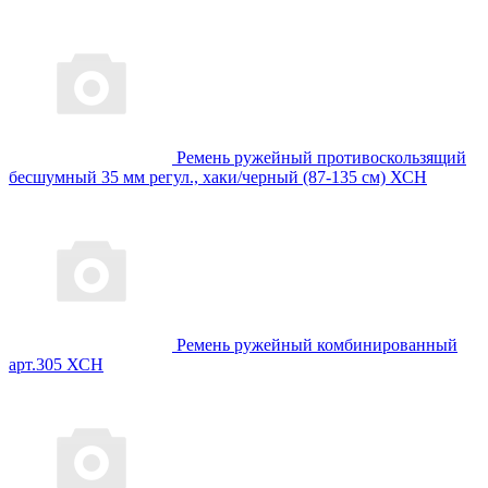
Ремень ружейный противоскользящий
бесшумный 35 мм регул., хаки/черный (87-135 см) ХСН
Ремень ружейный комбинированный
арт.305 ХСН