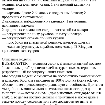
застежкой на кнопки, и с боковым входом на молнии; 1 на
молнии, под клапаном, сзади; 1 внутренний карман на
молнии
— карманы брюк: 2 боковых с подрезным бочком; 2
прорезных с листочками;
2 накладных, набедренных на кнопках; 1 на молнии,
накладного кармана;
2 прорезных с клапаном сзади, с застежкой на велкро
— регулировка по низу рукавов на пату и велкро
— регулировка объема по низу куртки
— пояс брюк на эластичной резинке, имеются шлевки
— кожаная фурнитура, карабин, полукольца D-Ring для
крепления аксессуаров
Описание модели:
BUSHMASTER — новинка сезона, функциональный костюм
"выживальщика" для ценителей натуральных материалов,
разработанный по запросу наших клиентов.
Мы создали модель с акцентом на абсолютную экологичность
и комфорт. Костюм выполнен из 100% хлопка (Канвас), что
обеспечивает превосходную дышащую способность. При этом
мы добились минимально возможной плотности для данного
типа ткани — всего 205 г/м² (при рыночном стандарте от 250
г/м²). Это делает костюм легким и приятным в носке даже в
теплую погоду, сохраняя при этом достаточную пыле- и