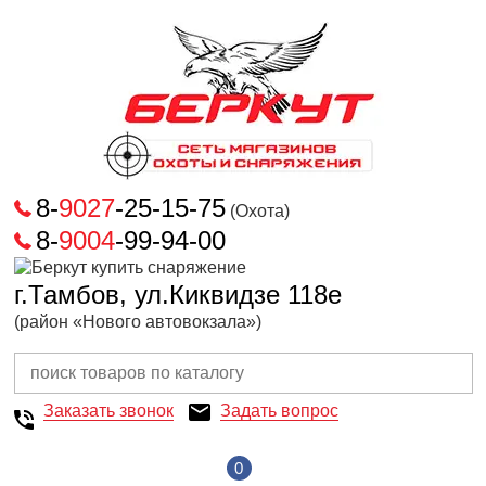
8-
9027
-25-15-75
(Охота)
8-
9004
-99-94-00
г.Тамбов, ул.Киквидзе 118е
(район «Нового автовокзала»)
Заказать звонок
Задать вопрос
0