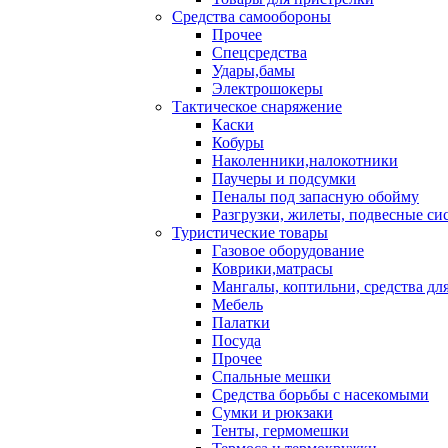
Средства самообороны
Прочее
Спецсредства
Удары,бамы
Электрошокеры
Тактическое снаряжение
Каски
Кобуры
Наколенники,налокотники
Паучеры и подсумки
Пеналы под запасную обойму
Разгрузки, жилеты, подвесные си
Туристические товары
Газовое оборудование
Коврики,матрасы
Мангалы, коптильни, средства дл
Мебель
Палатки
Посуда
Прочее
Спальные мешки
Средства борьбы с насекомыми
Сумки и рюкзаки
Тенты, гермомешки