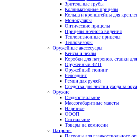
Зрительные трубы
Коллиматорные прицелы
Кольца и кронштейны для крепле
Монокуляры
Оптические прицелы
Прицелы ночного видения
Тепловизионные прицелы
Тепловизоры
Оружейные акссесуары
Кейсы и чехлы
Коробки для патронов, станки дл
Оружейный ЗИП
Оружейный тюнинг
Релоадинг
Ремни для ружей
Средства для чистки ухода за ор
Оружие
Гладкоствольное
Массогабаритные макеты
Нарезное
ОООП
Сигнальное
Товары на комиссии
Патроны
Патроны для гладкоствольного о