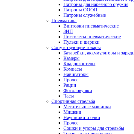
Патроны для нарезного оружия
Патроны ОООП
Патроны служебные
Пневматика
Винтовки пневматические
ЗИП
Пистолеты пневматические
Пульки и шарики
Сопутствующие товары
Батарейки, аккумуляторы и заряд
Камеры
Квадрокоптеры
Компасы
Навигаторы
Прочее
Рации
Фотоловушки
Часы
Спортивная стрельба
Метательные машинки
Мишени
Наушники и очки
Прочее
Сошки и упоры для стрельбы
Товары для пристрелки