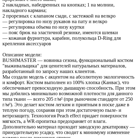
2 накладных, набедренных на кнопках; 1 на молнии,
накладного кармана;
2 прорезных с клапаном сзади, с застежкой на велкро
— регулировка по низу рукавов на пату и велкро
— регулировка объема по низу куртки
— пояс брюк на эластичной резинке, имеются шлевки
— кожаная фурнитура, карабин, полукольца D-Ring для
крепления аксессуаров
Описание модели:
BUSHMASTER — новинка сезона, функциональный костюм
"выживальщика" для ценителей натуральных материалов,
разработанный по запросу наших клиентов.
Мы создали модель с акцентом на абсолютную экологичность
и комфорт. Костюм выполнен из 100% хлопка (Канвас), что
обеспечивает превосходную дышащую способность. При этом
мы добились минимально возможной плотности для данного
типа ткани — всего 205 г/м² (при рыночном стандарте от 250
г/м²). Это делает костюм легким и приятным в носке даже в
теплую погоду, сохраняя при этом достаточную пыле- и
ветрозащиту. Технология Peach effect придает поверхности
мягкость, а WR-пропитка предохраняет от влаги.
Дополнительно материал проходит заводскую декатировку —
принудительную усадку, что сводит к минимуму изменение
размера после домашних стирок.