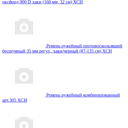
оксфорд 900 D хаки (160 мм, 32 см) ХСН
Ремень ружейный противоскользящий
бесшумный 35 мм регул., хаки/черный (87-135 см) ХСН
Ремень ружейный комбинированный
арт.305 ХСН