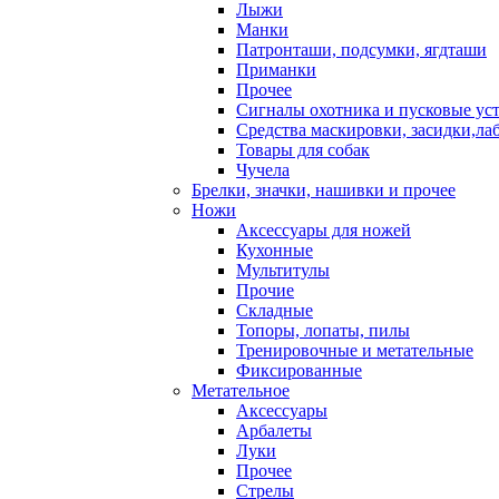
Лыжи
Манки
Патронташи, подсумки, ягдташи
Приманки
Прочее
Сигналы охотника и пусковые ус
Средства маскировки, засидки,ла
Товары для собак
Чучела
Брелки, значки, нашивки и прочее
Ножи
Аксессуары для ножей
Кухонные
Мультитулы
Прочие
Складные
Топоры, лопаты, пилы
Тренировочные и метательные
Фиксированные
Метательное
Аксессуары
Арбалеты
Луки
Прочее
Стрелы