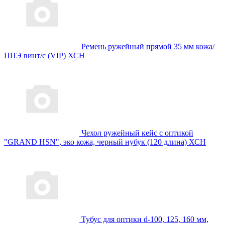
Ремень ружейный прямой 35 мм кожа/
ППЭ винт/с (VIP) ХСН
Чехол ружейный кейс с оптикой
"GRAND HSN", эко кожа, черный нубук (120 длина) ХСН
Тубус для оптики d-100, 125, 160 мм,