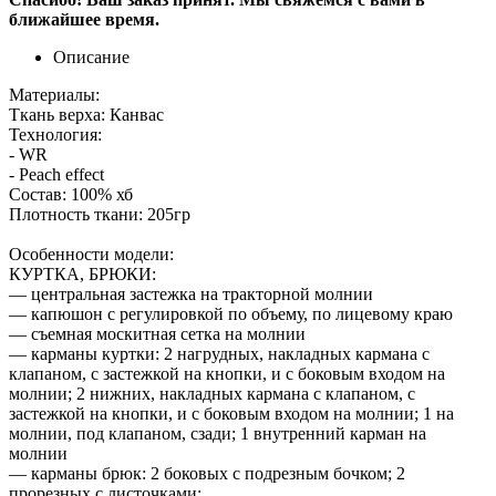
ближайшее время.
Описание
Материалы:
Ткань верха: Канвас
Технология:
- WR
- Peach effect
Состав: 100% хб
Плотность ткани: 205гр
Особенности модели:
КУРТКА, БРЮКИ:
— центральная застежка на тракторной молнии
— капюшон с регулировкой по объему, по лицевому краю
— съемная москитная сетка на молнии
— карманы куртки: 2 нагрудных, накладных кармана с
клапаном, с застежкой на кнопки, и с боковым входом на
молнии; 2 нижних, накладных кармана с клапаном, с
застежкой на кнопки, и с боковым входом на молнии; 1 на
молнии, под клапаном, сзади; 1 внутренний карман на
молнии
— карманы брюк: 2 боковых с подрезным бочком; 2
прорезных с листочками;