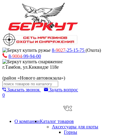
8-
9027
-25-15-75
(Охота)
8-
9004
-99-94-00
г.Тамбов, ул.Киквидзе 118е
(район «Нового автовокзала»)
Заказать звонок
Задать вопрос
0
О компании
Каталог товаров
Аксессуары для охоты
Горны