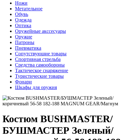
Ножи
Метательное
Обувь
Одежда
Оптика
Оружейные акссесуары
Оружие
Патроны
Пневматика
Сопутствующие товары
Спортивная стрельба
Средства самообороны
Тактическое снаряжение
Туристические товары
Фонари
Шкафы для оружия
Костюм BUSHMASTER/
БУШМАСТЕР Зеленый/