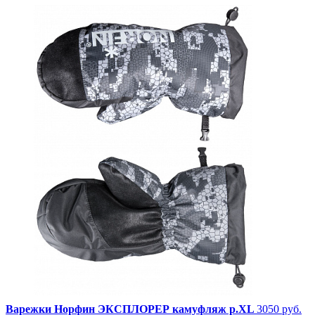
Варежки Норфин ЭКСПЛОРЕР камуфляж p.XL
3050 руб.