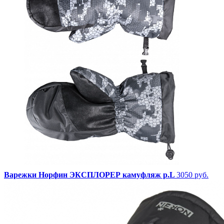
Варежки Норфин ЭКСПЛОРЕР камуфляж p.L
3050 руб.