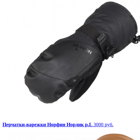
Перчатки-варежки Норфин Нордик р.L
3000 руб.