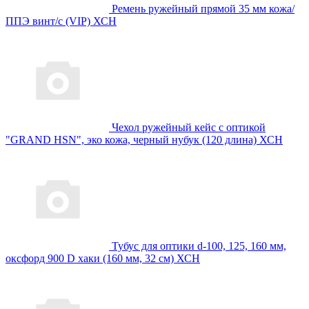
Ремень ружейный прямой 35 мм кожа/
ППЭ винт/с (VIP) ХСН
Чехол ружейный кейс с оптикой
"GRAND HSN", эко кожа, черный нубук (120 длина) ХСН
Тубус для оптики d-100, 125, 160 мм,
оксфорд 900 D хаки (160 мм, 32 см) ХСН