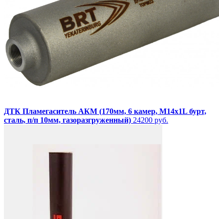
ДТК Пламегаситель АКМ (170мм, 6 камер, М14х1L бурт,
сталь, п/п 10мм, газоразгруженный)
24200 руб.