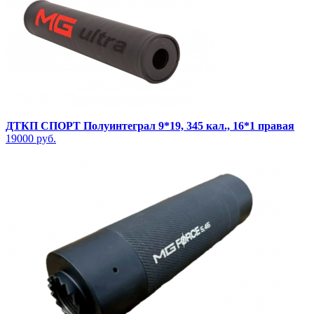
ДТКП СПОРТ Полуинтеграл 9*19, 345 кал., 16*1 правая
19000 руб.