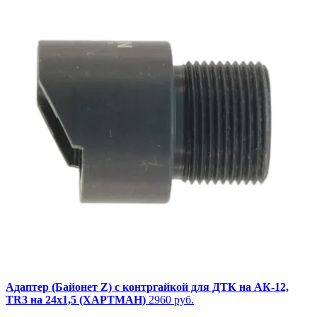
Адаптер (Байонет Z) с контргайкой для ДТК на АК-12,
TR3 на 24х1,5 (ХАРТМАН)
2960 руб.