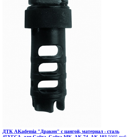
ДТК AKademia "Дракон" с цангой, материал - сталь
45ХГСА, для Сайга, Сайга-МК, АК-74, АК-103
5005 руб.