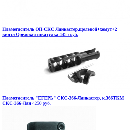
Пламегаситель ОП-СКС Ланкастер,щелевой+хомут+2
винта Ореховая шкатулка
4455 руб.
Пламегаситель "ЕГЕРЬ" СКС-366-Ланкастер, к.366ТКМ
СКС-366-Лан
4250 руб.