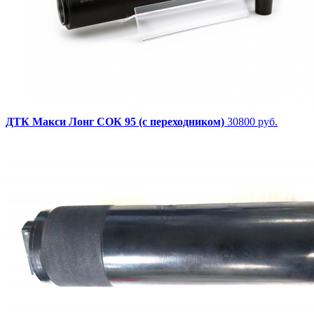
ДТК Макси Лонг СОК 95 (с переходником)
30800 руб.