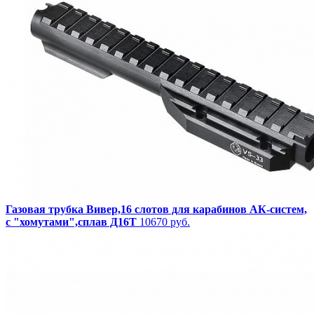
Газовая трубка Вивер,16 слотов для карабинов АК-систем,
с "хомутами",сплав Д16Т
10670 руб.