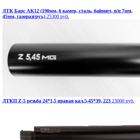
ДТК Барс АК12 (190мм, 6 камер, сталь, байонет, п/п 7мм,
45мм, газоразгруз.)
25300 руб.
ДТКП Z-5 резьба 24*1,5 правая кал.5,45*39, 223
23000 руб.