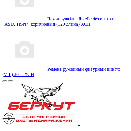
Чехол ружейный кейс без оптики
"ASIX HSN", коричневый (120 длина) ХСН
Ремень ружейный фигурный винт/с
(VIP) 3011 ХСН