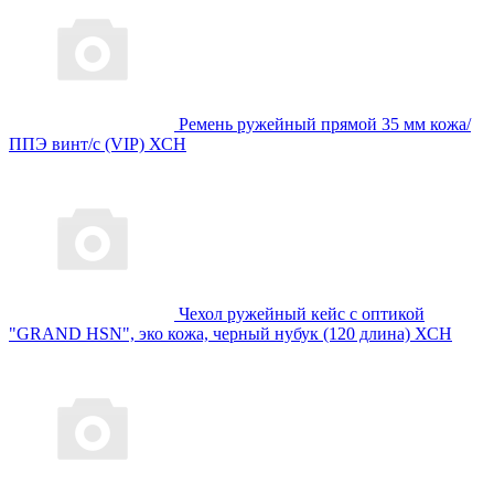
Ремень ружейный прямой 35 мм кожа/
ППЭ винт/с (VIP) ХСН
Чехол ружейный кейс с оптикой
"GRAND HSN", эко кожа, черный нубук (120 длина) ХСН