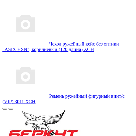
Чехол ружейный кейс без оптики
"ASIX HSN", коричневый (120 длина) ХСН
Ремень ружейный фигурный винт/с
(VIP) 3011 ХСН