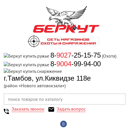
8-
9027
-25-15-75
(Охота)
8-
9004
-99-94-00
г.Тамбов, ул.Киквидзе 118е
(район «Нового автовокзала»)
Заказать звонок
Задать вопрос
0