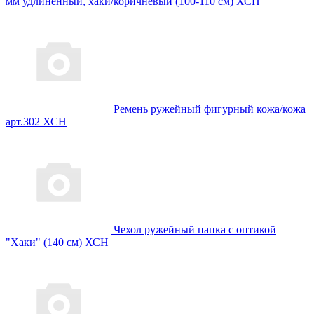
мм удлиненный, хаки/коричневый (100-110 см) ХСН
Ремень ружейный фигурный кожа/кожа
арт.302 ХСН
Чехол ружейный папка с оптикой
"Хаки" (140 см) ХСН