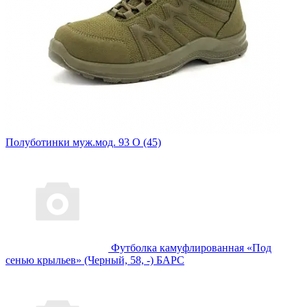
Полуботинки муж.мод. 93 О (45)
Футболка камуфлированная «Под
сенью крыльев» (Черный, 58, -) БАРС