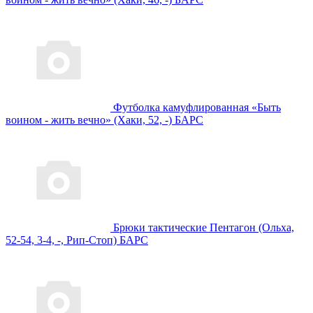
Футболка камуфлированная «Быть
воином - жить вечно» (Хаки, 52, -) БАРС
Брюки тактические Пентагон (Ольха,
52-54, 3-4, -, Рип-Стоп) БАРС