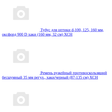
Тубус для оптики d-100, 125, 160 мм,
оксфорд 900 D хаки (160 мм, 32 см) ХСН
Ремень ружейный противоскользящий
бесшумный 35 мм регул., хаки/черный (87-135 см) ХСН