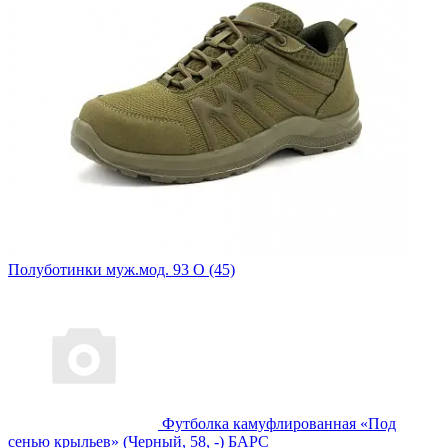
Полуботинки муж.мод. 93 О (45)
Футболка камуфлированная «Под
сенью крыльев» (Черный, 58, -) БАРС