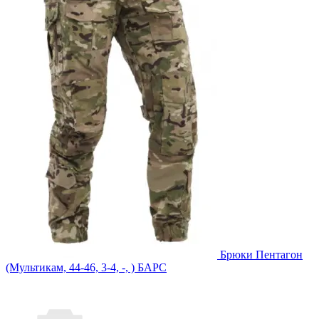
Брюки Пентагон
(Мультикам, 44-46, 3-4, -, ) БАРС