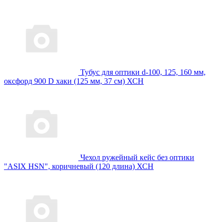
Тубус для оптики d-100, 125, 160 мм,
оксфорд 900 D хаки (125 мм, 37 см) ХСН
Чехол ружейный кейс без оптики
"ASIX HSN", коричневый (120 длина) ХСН