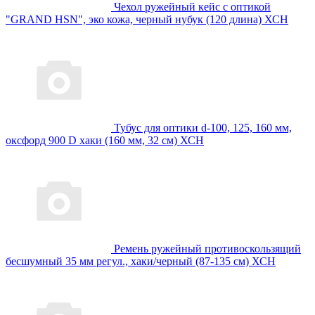
Чехол ружейный кейс с оптикой
"GRAND HSN", эко кожа, черный нубук (120 длина) ХСН
Тубус для оптики d-100, 125, 160 мм,
оксфорд 900 D хаки (160 мм, 32 см) ХСН
Ремень ружейный противоскользящий
бесшумный 35 мм регул., хаки/черный (87-135 см) ХСН