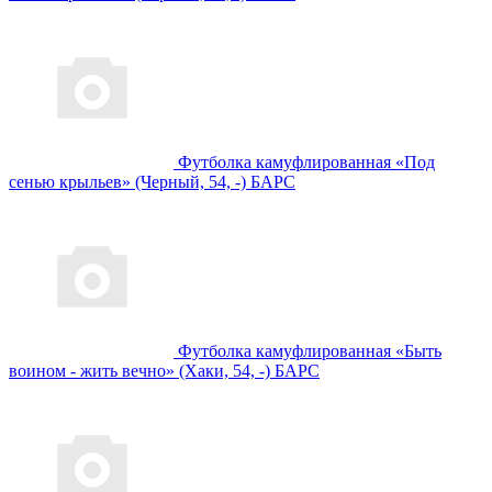
Футболка камуфлированная «Под
сенью крыльев» (Черный, 54, -) БАРС
Футболка камуфлированная «Быть
воином - жить вечно» (Хаки, 54, -) БАРС