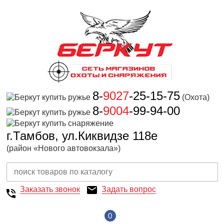
8-
9027
-25-15-75
(Охота)
8-
9004
-99-94-00
г.Тамбов, ул.Киквидзе 118е
(район «Нового автовокзала»)
Заказать звонок
Задать вопрос
0