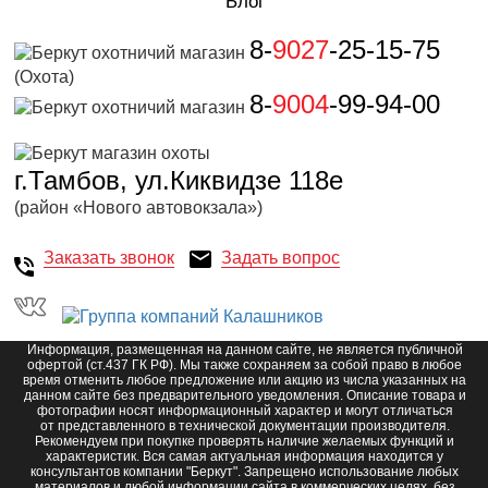
Блог
8-
9027
-25-15-75
(Охота)
8-
9004
-99-94-00
г.Тамбов, ул.Киквидзе 118е
(район «Нового автовокзала»)
Заказать звонок
Задать вопрос
Информация, размещенная на данном сайте, не является публичной
офертой (ст.437 ГК РФ). Мы также сохраняем за собой право в любое
время отменить любое предложение или акцию из числа указанных на
данном сайте без предварительного уведомления. Описание товара и
фотографии носят информационный характер и могут отличаться
от представленного в технической документации производителя.
Рекомендуем при покупке проверять наличие желаемых функций и
характеристик. Вся самая актуальная информация находится у
консультантов компании "Беркут". Запрещено использование любых
материалов и любой информации сайта в коммерческих целях, без