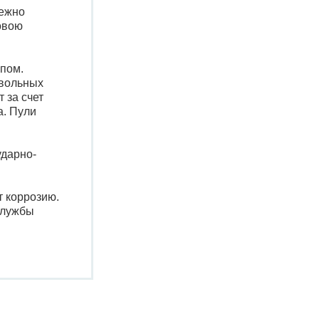
дежно
совою
пом.
твольных
 за счет
а. Пули
ударно-
т коррозию.
службы