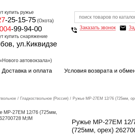
27
-25-15-75
(Охота)
004
-99-94-00
Заказать звонок
За
мбов, ул.Киквидзе
 «Нового автовокзала»)
Доставка и оплата
Условия возврата и обме
твольное
Гладкоствольное (Россия)
Ружье МР-27ЕМ 12/76 (725мм, ор
Ружье МР-27ЕМ 12/
(725мм, орех) 26270