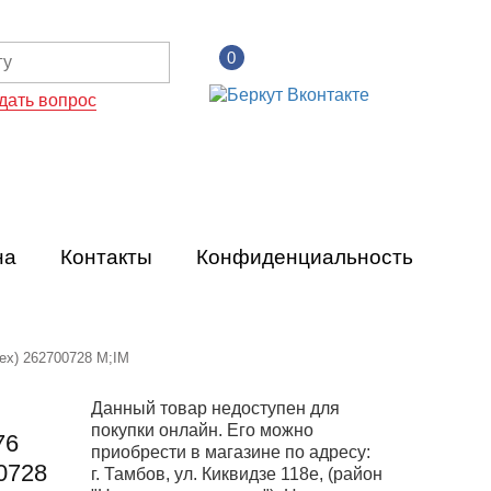
0
дать вопрос
на
Контакты
Конфиденциальность
ех) 262700728 M;IM
Данный товар недоступен для
покупки онлайн. Его можно
76
приобрести в магазине по адресу:
0728
г. Тамбов, ул. Киквидзе 118е, (район