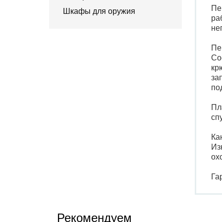
Пе
Шкафы для оружия
ра
не
Пе
Со
кр
за
по
Пл
сп
Ка
Из
ох
Га
Рекомендуем