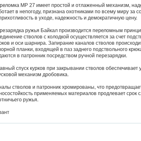
реломка МР 27 имеет простой и отлаженный механизм, на
ботает в непогоду, признана охотниками по всему миру за 
прихотливость в уходе, надежность и демократичную цену.
резарядка ружья Байкал производится переломным принци
единение стволов с колодкой осуществляется за счет подс
юков и оси шарнира. Запирание каналов стволов происходит
порной планки, входящей в паз заднего подствольного крюк
даются в патронник посредством ручной перезарядки.
авный спуск курков при закрывании стволов обеспечивает 
усковой механизм дробовика.
налы стволов и патронник хромированы, что предотвращае
носостойкость применяемых материалов продлевает срок 
отничьего ружья.
рант