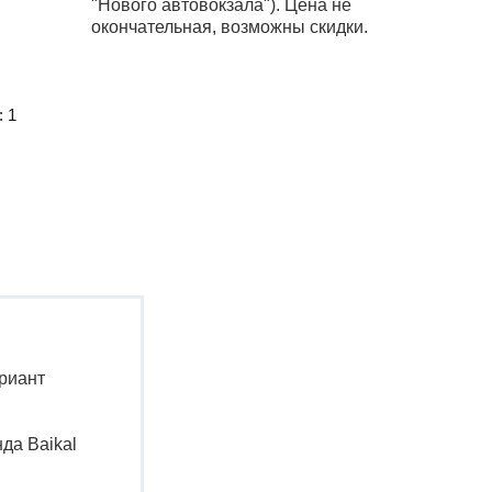
"Нового автовокзала").
Цена не
окончательная, возможны скидки.
: 1
риант
да Baikal