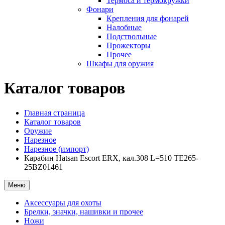
Термоса и термокружки
Фонари
Крепления для фонарей
Налобные
Подствольные
Прожекторы
Прочее
Шкафы для оружия
Каталог товаров
Главная страница
Каталог товаров
Оружие
Нарезное
Нарезное (импорт)
Карабин Hatsan Escort ERX, кал.308 L=510 TE265-
25BZ01461
Меню
Аксессуары для охоты
Брелки, значки, нашивки и прочее
Ножи