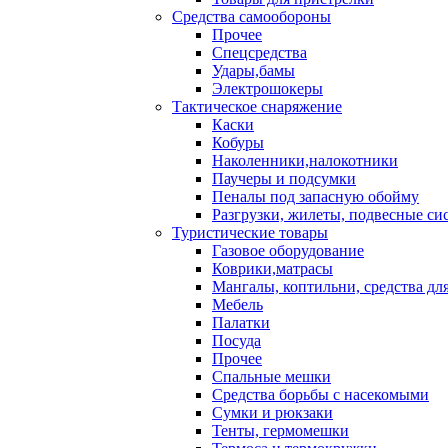
Средства самообороны
Прочее
Спецсредства
Удары,бамы
Электрошокеры
Тактическое снаряжение
Каски
Кобуры
Наколенники,налокотники
Паучеры и подсумки
Пеналы под запасную обойму
Разгрузки, жилеты, подвесные си
Туристические товары
Газовое оборудование
Коврики,матрасы
Мангалы, коптильни, средства дл
Мебель
Палатки
Посуда
Прочее
Спальные мешки
Средства борьбы с насекомыми
Сумки и рюкзаки
Тенты, гермомешки