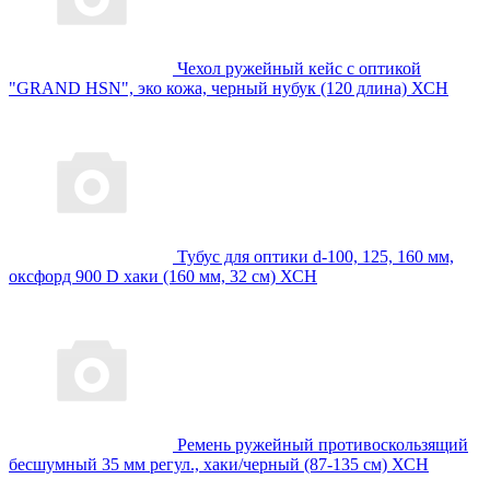
Чехол ружейный кейс с оптикой
"GRAND HSN", эко кожа, черный нубук (120 длина) ХСН
Тубус для оптики d-100, 125, 160 мм,
оксфорд 900 D хаки (160 мм, 32 см) ХСН
Ремень ружейный противоскользящий
бесшумный 35 мм регул., хаки/черный (87-135 см) ХСН