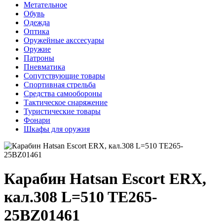
Метательное
Обувь
Одежда
Оптика
Оружейные акссесуары
Оружие
Патроны
Пневматика
Сопутствующие товары
Спортивная стрельба
Средства самообороны
Тактическое снаряжение
Туристические товары
Фонари
Шкафы для оружия
Карабин Hatsan Escort ERX,
кал.308 L=510 TE265-
25BZ01461