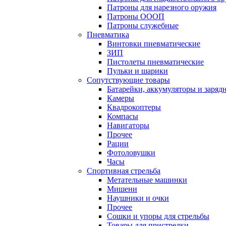
Патроны для нарезного оружия
Патроны ОООП
Патроны служебные
Пневматика
Винтовки пневматические
ЗИП
Пистолеты пневматические
Пульки и шарики
Сопутствующие товары
Батарейки, аккумуляторы и заряд
Камеры
Квадрокоптеры
Компасы
Навигаторы
Прочее
Рации
Фотоловушки
Часы
Спортивная стрельба
Метательные машинки
Мишени
Наушники и очки
Прочее
Сошки и упоры для стрельбы
Товары для пристрелки