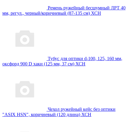
Ремень ружейный бесшумный ЛРТ 40
мм, регул., черный/коричневый (87-135 см) ХСН
Тубус для оптики d-100, 125, 160 мм,
оксфорд 900 D хаки (125 мм, 37 см) ХСН
Чехол ружейный кейс без оптики
"ASIX HSN", коричневый (120 длина) ХСН