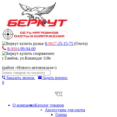
8-
9027
-25-15-75
(Охота)
8-
9004
-99-94-00
г.Тамбов, ул.Киквидзе 118е
(район «Нового автовокзала»)
Заказать звонок
Задать вопрос
0
О компании
Каталог товаров
Аксессуары для охоты
Горны