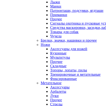
Лыжи
Манки
Патронташи, подсумки, ягдташи
Приманки
Прочее
Сигналы охотника и пусковые ус
Средства маскировки, засидки,ла
Товары для собак
Чучела
Брелки, значки, нашивки и прочее
Ножи
Аксессуары для ножей
Кухонные
Мультитулы
Прочие
Складные
Топоры, лопаты, пилы
Тренировочные и метательные
Фиксированные
Метательное
Аксессуары
Арбалеты
Луки
Прочее
Стрелы