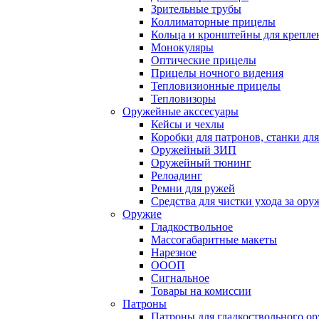
Зрительные трубы
Коллиматорные прицелы
Кольца и кронштейны для крепле
Монокуляры
Оптические прицелы
Прицелы ночного видения
Тепловизионные прицелы
Тепловизоры
Оружейные акссесуары
Кейсы и чехлы
Коробки для патронов, станки дл
Оружейный ЗИП
Оружейный тюнинг
Релоадинг
Ремни для ружей
Средства для чистки ухода за ор
Оружие
Гладкоствольное
Массогабаритные макеты
Нарезное
ОООП
Сигнальное
Товары на комиссии
Патроны
Патроны для гладкоствольного о