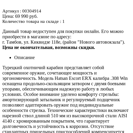
Артикул : 00304914
Цена:
69 990 руб.
Количество товара на складе : 1
Данный товар недоступен для покупки онлайн. Его можно
приобрести в магазине по адресу:
г. Тамбов, ул. Киквидзе 118е, (район "Нового автовокзала").
Цена не окончательная, возможны скидки.
Описание
Турецкий охотничий карабин представляет собой
современное оружие, сочетающее мощность и
эргономичность. Модель Hatsan Escort ERX калибра .308 Win
оснащена продольно-скользящим затвором с двумя боевыми
упорами, обеспечивающим надежную работу в любых
условиях. Особое внимание уделено комфорту стрельбы:
амортизирующий затыльник и регулируемый подщечник
позволяют адаптировать оружие под индивидуальные
особенности стрелка. Технические характеристики включают
нарезной ствол длиной 510 мм из высокопрочной стали AISI
4140 с хромированным покрытием, что гарантирует
долговечность и устойчивость к коррозии. Отсутствие
стандартных прицельных приспособлений компенсируется