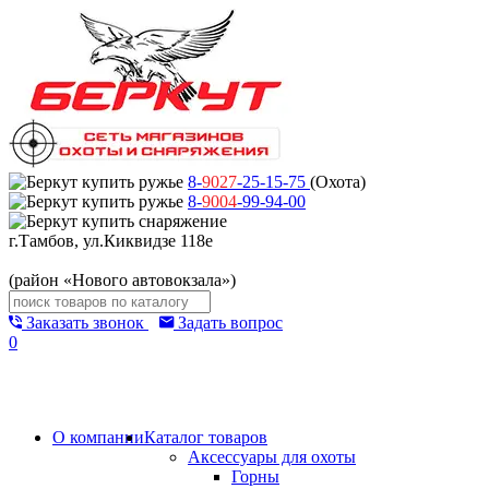
8-
9027
-25-15-75
(Охота)
8-
9004
-99-94-00
г.Тамбов, ул.Киквидзе 118е
(район «Нового автовокзала»)
Заказать звонок
Задать вопрос
0
О компании
Каталог товаров
Аксессуары для охоты
Горны