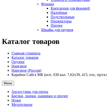
Фонари
Крепления для фонарей
Налобные
Подствольные
Прожекторы
Прочее
Шкафы для оружия
Каталог товаров
Главная страница
Каталог товаров
Оружие
Нарезное
Нарезное (Россия)
Карабин Сайга МК (исп. 030 кал. 7,62х39, 415, плс, пр/ск
Меню
Аксессуары для охоты
Брелки, значки, нашивки и прочее
Ножи
Метательное