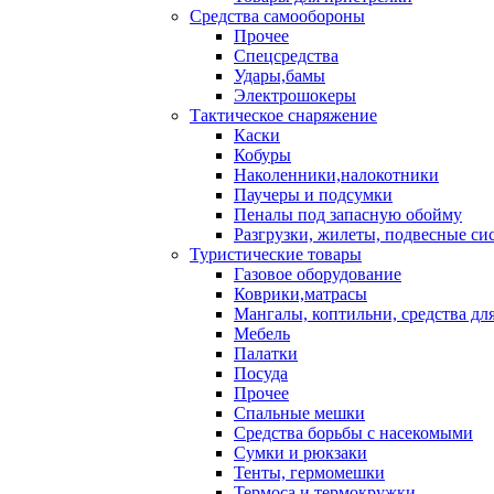
Средства самообороны
Прочее
Спецсредства
Удары,бамы
Электрошокеры
Тактическое снаряжение
Каски
Кобуры
Наколенники,налокотники
Паучеры и подсумки
Пеналы под запасную обойму
Разгрузки, жилеты, подвесные си
Туристические товары
Газовое оборудование
Коврики,матрасы
Мангалы, коптильни, средства дл
Мебель
Палатки
Посуда
Прочее
Спальные мешки
Средства борьбы с насекомыми
Сумки и рюкзаки
Тенты, гермомешки
Термоса и термокружки