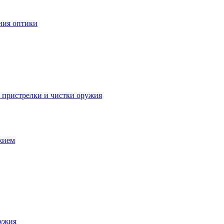
ния оптики
я пристрелки и чистки оружия
ужием
ружия