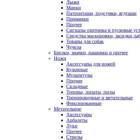
Лыжи
Манки
Патронташи, подсумки, ягдташи
Приманки
Прочее
Сигналы охотника и пусковые ус
Средства маскировки, засидки,ла
Товары для собак
Чучела
Брелки, значки, нашивки и прочее
Ножи
Аксессуары для ножей
Кухонные
Мультитулы
Прочие
Складные
Топоры, лопаты, пилы
Тренировочные и метательные
Фиксированные
Метательное
Аксессуары
Арбалеты
Луки
Прочее
Стрелы