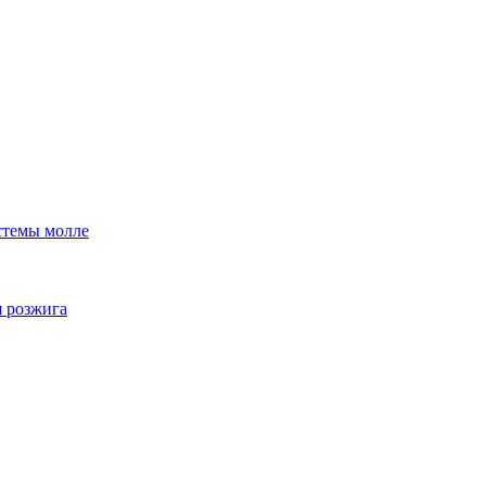
стемы молле
я розжига