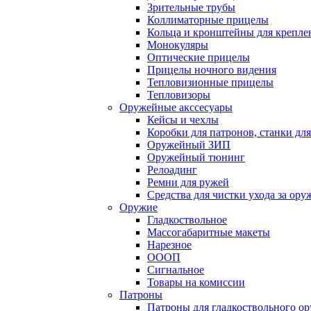
Зрительные трубы
Коллиматорные прицелы
Кольца и кронштейны для крепле
Монокуляры
Оптические прицелы
Прицелы ночного видения
Тепловизионные прицелы
Тепловизоры
Оружейные акссесуары
Кейсы и чехлы
Коробки для патронов, станки дл
Оружейный ЗИП
Оружейный тюнинг
Релоадинг
Ремни для ружей
Средства для чистки ухода за ор
Оружие
Гладкоствольное
Массогабаритные макеты
Нарезное
ОООП
Сигнальное
Товары на комиссии
Патроны
Патроны для гладкоствольного о