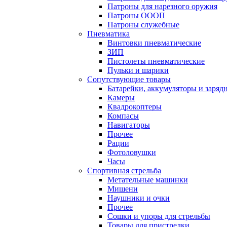
Патроны для нарезного оружия
Патроны ОООП
Патроны служебные
Пневматика
Винтовки пневматические
ЗИП
Пистолеты пневматические
Пульки и шарики
Сопутствующие товары
Батарейки, аккумуляторы и заряд
Камеры
Квадрокоптеры
Компасы
Навигаторы
Прочее
Рации
Фотоловушки
Часы
Спортивная стрельба
Метательные машинки
Мишени
Наушники и очки
Прочее
Сошки и упоры для стрельбы
Товары для пристрелки