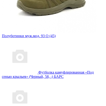
Полуботинки муж.мод. 93 О (45)
Футболка камуфлированная «Под
сенью крыльев» (Черный, 58, -) БАРС