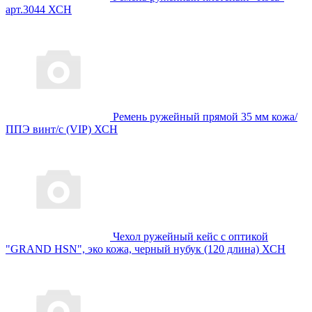
арт.3044 ХСН
Ремень ружейный прямой 35 мм кожа/
ППЭ винт/с (VIP) ХСН
Чехол ружейный кейс с оптикой
"GRAND HSN", эко кожа, черный нубук (120 длина) ХСН