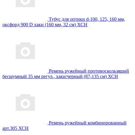
Тубус для оптики d-100, 125, 160 мм,
оксфорд 900 D хаки (160 мм, 32 см) ХСН
Ремень ружейный противоскользящий
бесшумный 35 мм регул., хаки/черный (87-135 см) ХСН
Ремень ружейный комбинированный
арт.305 ХСН