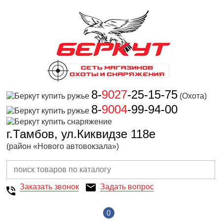
8-
9027
-25-15-75
(Охота)
8-
9004
-99-94-00
г.Тамбов, ул.Киквидзе 118е
(район «Нового автовокзала»)
Заказать звонок
Задать вопрос
0