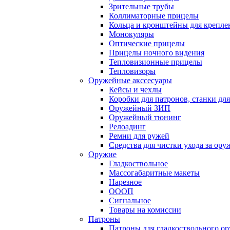
Зрительные трубы
Коллиматорные прицелы
Кольца и кронштейны для крепле
Монокуляры
Оптические прицелы
Прицелы ночного видения
Тепловизионные прицелы
Тепловизоры
Оружейные акссесуары
Кейсы и чехлы
Коробки для патронов, станки дл
Оружейный ЗИП
Оружейный тюнинг
Релоадинг
Ремни для ружей
Средства для чистки ухода за ор
Оружие
Гладкоствольное
Массогабаритные макеты
Нарезное
ОООП
Сигнальное
Товары на комиссии
Патроны
Патроны для гладкоствольного о