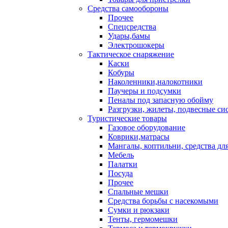
Средства самообороны
Прочее
Спецсредства
Удары,бамы
Электрошокеры
Тактическое снаряжение
Каски
Кобуры
Наколенники,налокотники
Паучеры и подсумки
Пеналы под запасную обойму
Разгрузки, жилеты, подвесные си
Туристические товары
Газовое оборудование
Коврики,матрасы
Мангалы, коптильни, средства дл
Мебель
Палатки
Посуда
Прочее
Спальные мешки
Средства борьбы с насекомыми
Сумки и рюкзаки
Тенты, гермомешки