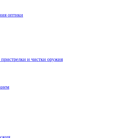
ния оптики
я пристрелки и чистки оружия
ужием
ружия