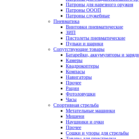
Патроны для нарезного оружия
Патроны ОООП
Патроны служебные
Пневматика
Винтовки пневматические
ЗИП
Пистолеты пневматические
Пульки и шарики
Сопутствующие товары
Батарейки, аккумуляторы и заряд
Камеры
Квадрокоптеры
Компасы
Навигаторы
Прочее
Рации
Фотоловушки
Часы
Спортивная стрельба
Метательные машинки
Мишени
Наушники и очки
Прочее
Сошки и упоры для стрельбы
Товары для пристрелки