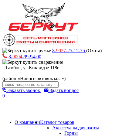
8-
9027
-25-15-75
(Охота)
8-
9004
-99-94-00
г.Тамбов, ул.Киквидзе 118е
(район «Нового автовокзала»)
Заказать звонок
Задать вопрос
0
О компании
Каталог товаров
Аксессуары для охоты
Горны