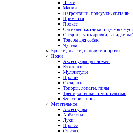
Лыжи
Манки
Патронташи, подсумки, ягдташи
Приманки
Прочее
Сигналы охотника и пусковые ус
Средства маскировки, засидки,ла
Товары для собак
Чучела
Брелки, значки, нашивки и прочее
Ножи
Аксессуары для ножей
Кухонные
Мультитулы
Прочие
Складные
Топоры, лопаты, пилы
Тренировочные и метательные
Фиксированные
Метательное
Аксессуары
Арбалеты
Луки
Прочее
Стрелы