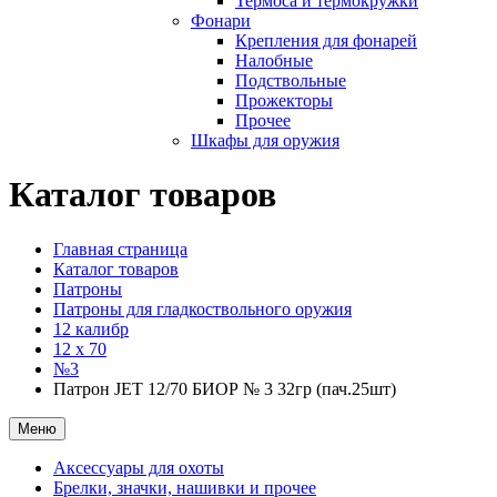
Термоса и термокружки
Фонари
Крепления для фонарей
Налобные
Подствольные
Прожекторы
Прочее
Шкафы для оружия
Каталог товаров
Главная страница
Каталог товаров
Патроны
Патроны для гладкоствольного оружия
12 калибр
12 x 70
№3
Патрон JET 12/70 БИОР № 3 32гр (пач.25шт)
Меню
Аксессуары для охоты
Брелки, значки, нашивки и прочее