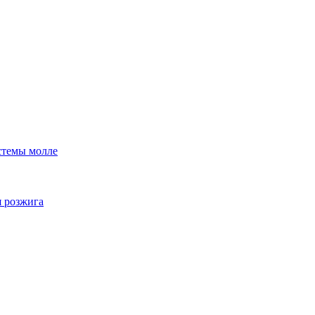
стемы молле
я розжига