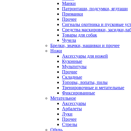
Манки
Патронташи, подсумки, ягдташи
Приманки
Прочее
Сигналы охотника и пусковые ус
Средства маскировки, засидки,ла
Товары для собак
Чучела
Брелки, значки, нашивки и прочее
Ножи
Аксессуары для ножей
Кухонные
Мультитулы
Прочие
Складные
Топоры, лопаты, пилы
Тренировочные и метательные
Фиксированные
Метательное
Аксессуары
Арбалеты
Луки
Прочее
Стрелы
Обувь