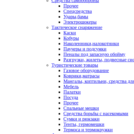
Средства самообороны
Прочее
Спецсредства
Удары,бамы
Электрошокеры
Тактическое снаряжение
Каски
Кобуры
Наколенники,налокотники
Паучеры и подсумки
Пеналы под запасную обойму
Разгрузки, жилеты, подвесные си
Туристические товары
Газовое оборудование
Коврики,матрасы
Мангалы, коптильни, средства дл
Мебель
Палатки
Посуда
Прочее
Спальные мешки
Средства борьбы с насекомыми
Сумки и рюкзаки
Тенты, гермомешки
Термоса и термокружки