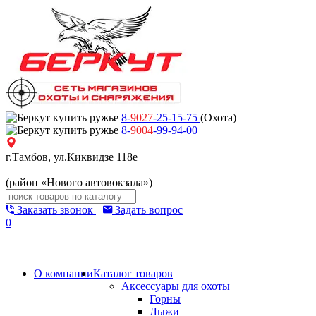
8-
9027
-25-15-75
(Охота)
8-
9004
-99-94-00
г.Тамбов, ул.Киквидзе 118е
(район «Нового автовокзала»)
Заказать звонок
Задать вопрос
0
О компании
Каталог товаров
Аксессуары для охоты
Горны
Лыжи