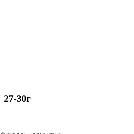
 27-30г
брести в магазине по адресу: