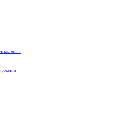
стемы молле
я розжига