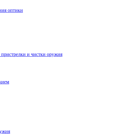
ния оптики
я пристрелки и чистки оружия
ужием
ружия