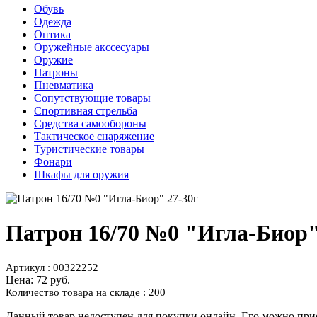
Обувь
Одежда
Оптика
Оружейные акссесуары
Оружие
Патроны
Пневматика
Сопутствующие товары
Спортивная стрельба
Средства самообороны
Тактическое снаряжение
Туристические товары
Фонари
Шкафы для оружия
Патрон 16/70 №0 "Игла-Биор"
Артикул : 00322252
Цена:
72 руб.
Количество товара на складе : 200
Данный товар недоступен для покупки онлайн. Его можно прио