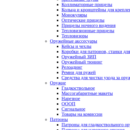
Коллиматорные прицелы
Кольца и кронштейны для крепле
Монокуляры
Оптические прицелы
Прицелы ночного видения
Тепловизионные прицелы
Тепловизоры
Оружейные акссесуары
Кейсы и чехлы
Коробки для патронов, станки дл
Оружейный ЗИП
Оружейный тюнинг
Релоадинг
Ремни для ружей
Средства для чистки ухода за ор
Оружие
Гладкоствольное
Массогабаритные макеты
Нарезное
ОООП
Сигнальное
Товары на комиссии
Патроны
Патроны для гладкоствольного о
Патроны для нарезного оружия