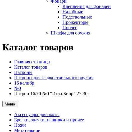
Фонари
Крепления для фонарей
Налобные
Подствольные
Прожекторы
Прочее
Шкафы для оружия
Каталог товаров
Главная страница
Каталог товаров
Патроны
Патроны для гладкоствольного оружия
16 калибр
№0
Патрон 16/70 №0 "Игла-Биор" 27-30г
Меню
Аксессуары для охоты
Брелки, значки, нашивки и прочее
Ножи
Метательное