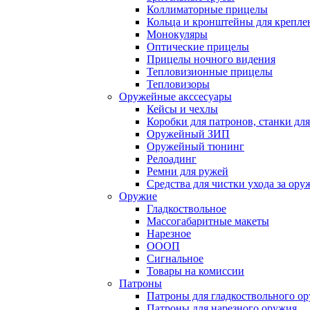
Коллиматорные прицелы
Кольца и кронштейны для крепле
Монокуляры
Оптические прицелы
Прицелы ночного видения
Тепловизионные прицелы
Тепловизоры
Оружейные акссесуары
Кейсы и чехлы
Коробки для патронов, станки дл
Оружейный ЗИП
Оружейный тюнинг
Релоадинг
Ремни для ружей
Средства для чистки ухода за ор
Оружие
Гладкоствольное
Массогабаритные макеты
Нарезное
ОООП
Сигнальное
Товары на комиссии
Патроны
Патроны для гладкоствольного о
Патроны для нарезного оружия