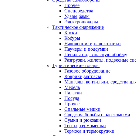
Прочее
Спецсредства
Удары,бамы
Электрошокеры
Тактическое снаряжение
Каски
Кобуры
Наколенники,налокотники
Паучеры и подсумки
Пеналы под запасную обойму
Разгрузки, жилеты, подвесные си
Туристические товары
Газовое оборудование
Коврики,матрасы
Мангалы, коптильни, средства дл
Мебель
Палатки
Посуда
Прочее
Спальные мешки
Средства борьбы с насекомыми
Сумки и рюкзаки
Тенты, гермомешки
Термоса и термокружки