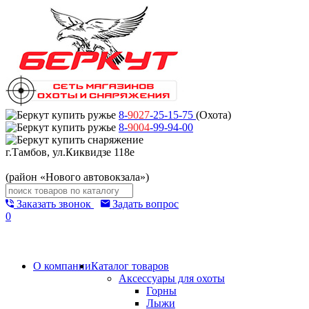
8-
9027
-25-15-75
(Охота)
8-
9004
-99-94-00
г.Тамбов, ул.Киквидзе 118е
(район «Нового автовокзала»)
Заказать звонок
Задать вопрос
0
О компании
Каталог товаров
Аксессуары для охоты
Горны
Лыжи