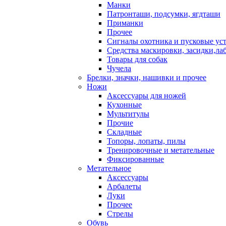
Манки
Патронташи, подсумки, ягдташи
Приманки
Прочее
Сигналы охотника и пусковые ус
Средства маскировки, засидки,ла
Товары для собак
Чучела
Брелки, значки, нашивки и прочее
Ножи
Аксессуары для ножей
Кухонные
Мультитулы
Прочие
Складные
Топоры, лопаты, пилы
Тренировочные и метательные
Фиксированные
Метательное
Аксессуары
Арбалеты
Луки
Прочее
Стрелы
Обувь