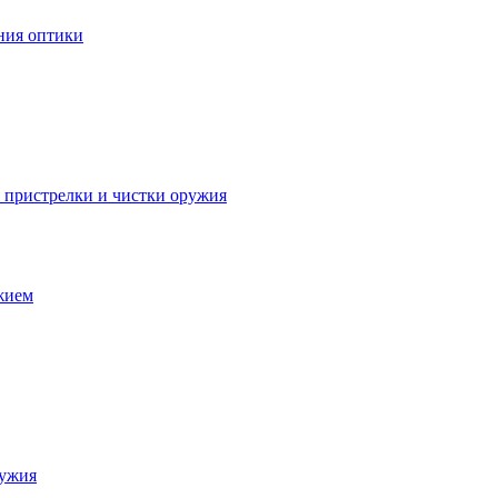
ния оптики
я пристрелки и чистки оружия
ужием
ружия