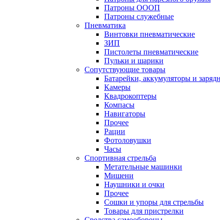
Патроны ОООП
Патроны служебные
Пневматика
Винтовки пневматические
ЗИП
Пистолеты пневматические
Пульки и шарики
Сопутствующие товары
Батарейки, аккумуляторы и заряд
Камеры
Квадрокоптеры
Компасы
Навигаторы
Прочее
Рации
Фотоловушки
Часы
Спортивная стрельба
Метательные машинки
Мишени
Наушники и очки
Прочее
Сошки и упоры для стрельбы
Товары для пристрелки
Средства самообороны