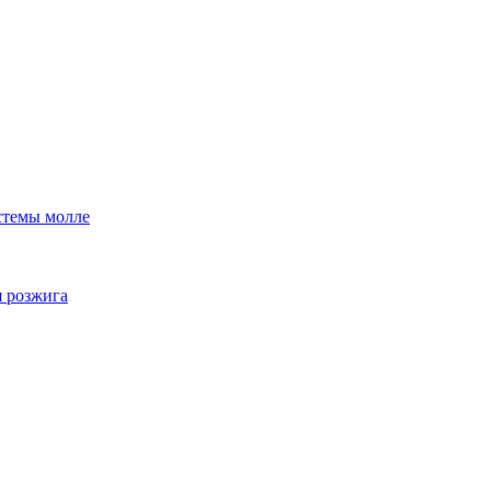
стемы молле
я розжига