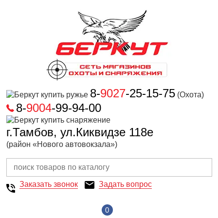
8-
9027
-25-15-75
(Охота)
8-
9004
-99-94-00
г.Тамбов, ул.Киквидзе 118е
(район «Нового автовокзала»)
Заказать звонок
Задать вопрос
0