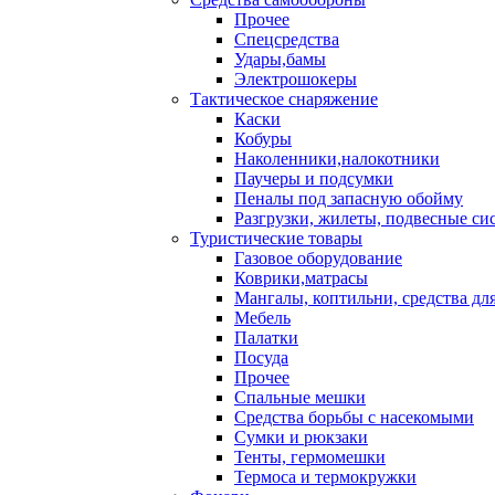
Прочее
Спецсредства
Удары,бамы
Электрошокеры
Тактическое снаряжение
Каски
Кобуры
Наколенники,налокотники
Паучеры и подсумки
Пеналы под запасную обойму
Разгрузки, жилеты, подвесные си
Туристические товары
Газовое оборудование
Коврики,матрасы
Мангалы, коптильни, средства дл
Мебель
Палатки
Посуда
Прочее
Спальные мешки
Средства борьбы с насекомыми
Сумки и рюкзаки
Тенты, гермомешки
Термоса и термокружки