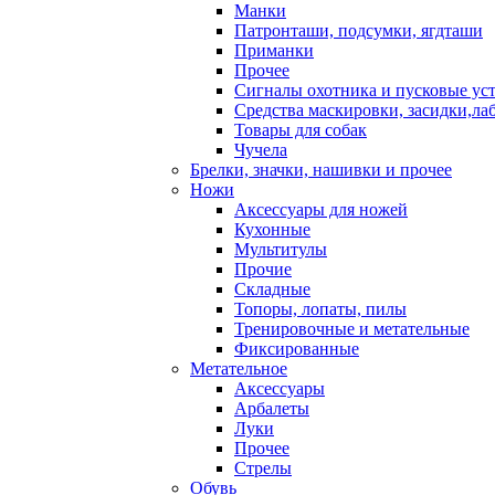
Манки
Патронташи, подсумки, ягдташи
Приманки
Прочее
Сигналы охотника и пусковые ус
Средства маскировки, засидки,ла
Товары для собак
Чучела
Брелки, значки, нашивки и прочее
Ножи
Аксессуары для ножей
Кухонные
Мультитулы
Прочие
Складные
Топоры, лопаты, пилы
Тренировочные и метательные
Фиксированные
Метательное
Аксессуары
Арбалеты
Луки
Прочее
Стрелы
Обувь