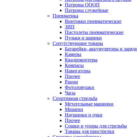
Патроны ОООП
Патроны служебные
Пневматика
Винтовки пневматические
ЗИП
Пистолеты пневматические
Пульки и шарики
Сопутствующие товары
Батарейки, аккумуляторы и заряд
Камеры
Квадрокоптеры
Компасы
Навигаторы
Прочее
Рации
Фотоловушки
Часы
Спортивная стрельба
Метательные машинки
Мишени
Наушники и очки
Прочее
Сошки и упоры для стрельбы
Товары для пристрелки
Средства самообороны