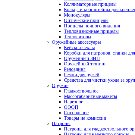
Коллиматорные прицелы
Кольца и кронштейны для крепле
Монокуляры
Оптические прицелы
Прицелы ночного видения
Тепловизионные прицелы
Тепловизоры
Оружейные акссесуары
Кейсы и чехлы
Коробки для патронов, станки дл
Оружейный ЗИП
Оружейный тюнинг
Релоадинг
Ремни для ружей
Средства для чистки ухода за ор
Оружие
Гладкоствольное
Массогабаритные макеты
Нарезное
ОООП
Сигнальное
Товары на комиссии
Патроны
Патроны для гладкоствольного о
Патроны для нарезного оружия