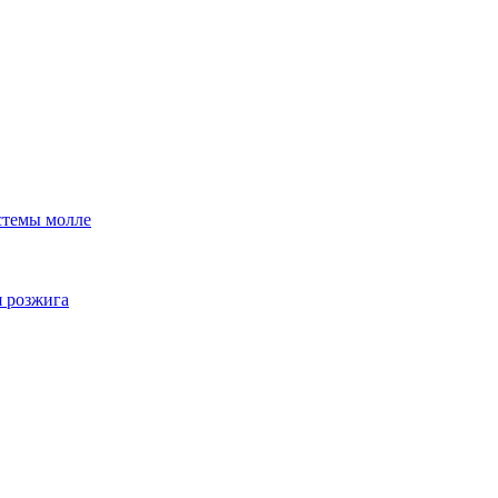
стемы молле
я розжига