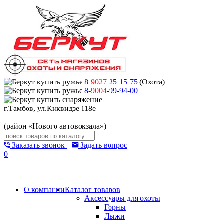
8-
9027
-25-15-75
(Охота)
8-
9004
-99-94-00
г.Тамбов, ул.Киквидзе 118е
(район «Нового автовокзала»)
Заказать звонок
Задать вопрос
0
О компании
Каталог товаров
Аксессуары для охоты
Горны
Лыжи