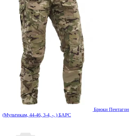
Брюки Пентагон
(Мультикам, 44-46, 3-4, -, ) БАРС