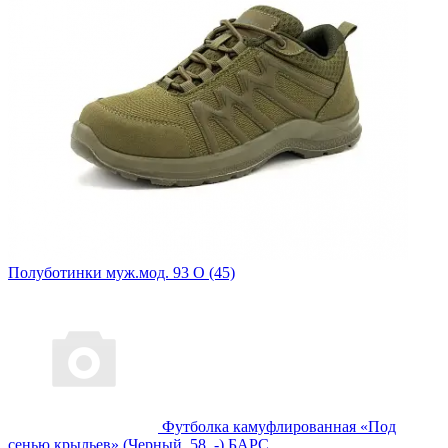
Полуботинки муж.мод. 93 О (45)
Футболка камуфлированная «Под
сенью крыльев» (Черный, 58, -) БАРС