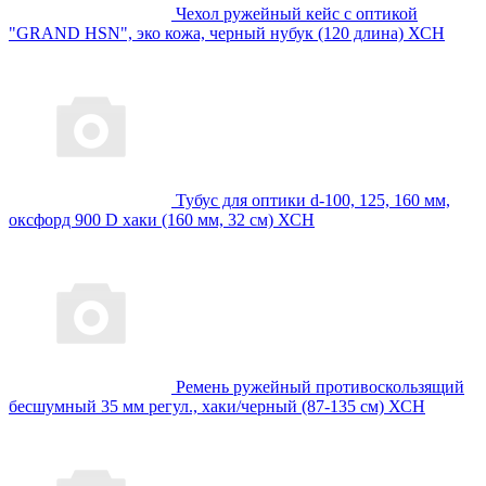
Чехол ружейный кейс с оптикой
"GRAND HSN", эко кожа, черный нубук (120 длина) ХСН
Тубус для оптики d-100, 125, 160 мм,
оксфорд 900 D хаки (160 мм, 32 см) ХСН
Ремень ружейный противоскользящий
бесшумный 35 мм регул., хаки/черный (87-135 см) ХСН