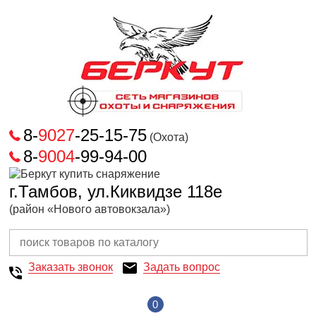
8-
9027
-25-15-75
(Охота)
8-
9004
-99-94-00
г.Тамбов, ул.Киквидзе 118е
(район «Нового автовокзала»)
Заказать звонок
Задать вопрос
0