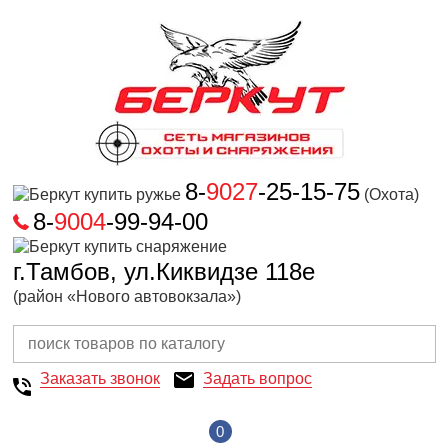
8-
9027
-25-15-75
(Охота)
8-
9004
-99-94-00
г.Тамбов, ул.Киквидзе 118е
(район «Нового автовокзала»)
Заказать звонок
Задать вопрос
0