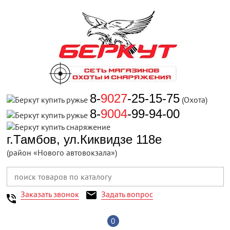
8-
9027
-25-15-75
(Охота)
8-
9004
-99-94-00
г.Тамбов, ул.Киквидзе 118е
(район «Нового автовокзала»)
Заказать звонок
Задать вопрос
0