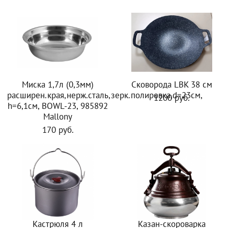
Миска 1,7л (0,3мм)
Сковорода LBK 38 см
расширен.края,нерж.сталь,зерк.полировка,d=23см,
1200 руб.
h=6,1см, BOWL-23, 985892
Mallony
170 руб.
Кастрюля 4 л
Казан-скороварка