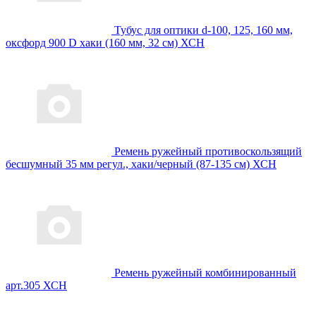
Тубус для оптики d-100, 125, 160 мм,
оксфорд 900 D хаки (160 мм, 32 см) ХСН
Ремень ружейный противоскользящий
бесшумный 35 мм регул., хаки/черный (87-135 см) ХСН
Ремень ружейный комбинированный
арт.305 ХСН