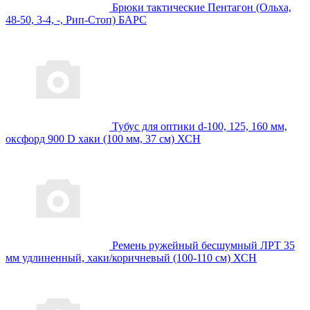
Брюки тактические Пентагон (Ольха,
48-50, 3-4, -, Рип-Стоп) БАРС
Тубус для оптики d-100, 125, 160 мм,
оксфорд 900 D хаки (100 мм, 37 см) ХСН
Ремень ружейный бесшумный ЛРТ 35
мм удлиненный, хаки/коричневый (100-110 см) ХСН