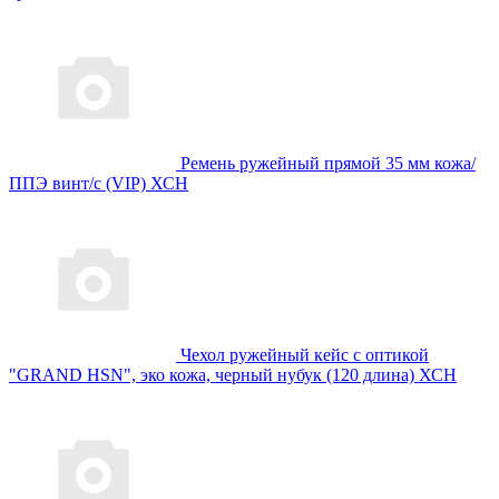
Ремень ружейный прямой 35 мм кожа/
ППЭ винт/с (VIP) ХСН
Чехол ружейный кейс с оптикой
"GRAND HSN", эко кожа, черный нубук (120 длина) ХСН