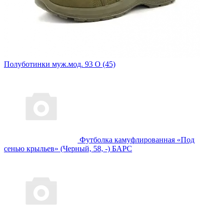
Полуботинки муж.мод. 93 О (45)
Футболка камуфлированная «Под
сенью крыльев» (Черный, 58, -) БАРС