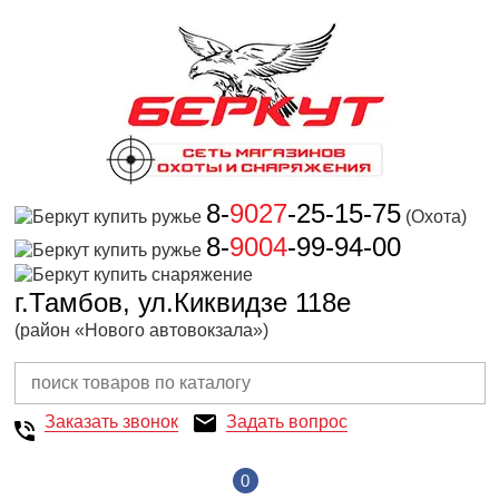
8-
9027
-25-15-75
(Охота)
8-
9004
-99-94-00
г.Тамбов, ул.Киквидзе 118е
(район «Нового автовокзала»)
Заказать звонок
Задать вопрос
0