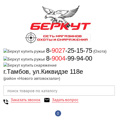
8-
9027
-25-15-75
(Охота)
8-
9004
-99-94-00
г.Тамбов, ул.Киквидзе 118е
(район «Нового автовокзала»)
Заказать звонок
Задать вопрос
0