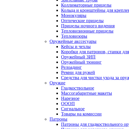
Коллиматорные прицелы
Кольца и кронштейны для крепле
Монокуляры
Оптические прицелы
Прицелы ночного видения
Тепловизионные прицелы
Тепловизоры
Оружейные акссесуары
Кейсы и чехлы
Коробки для патронов, станки дл
Оружейный ЗИП
Оружейный тюнинг
Релоадинг
Ремни для ружей
Средства для чистки ухода за ор
Оружие
Гладкоствольное
Массогабаритные макеты
Нарезное
ОООП
Сигнальное
Товары на комиссии
Патроны
Патроны для гладкоствольного о