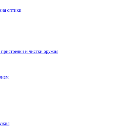
ния оптики
я пристрелки и чистки оружия
ужием
ружия