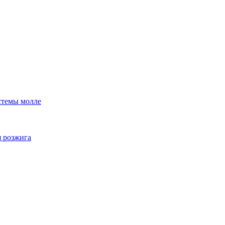
стемы молле
я розжига