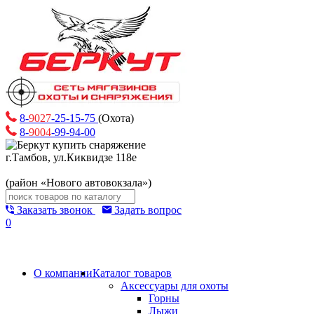
8-
9027
-25-15-75
(Охота)
8-
9004
-99-94-00
г.Тамбов, ул.Киквидзе 118е
(район «Нового автовокзала»)
Заказать звонок
Задать вопрос
0
О компании
Каталог товаров
Аксессуары для охоты
Горны
Лыжи