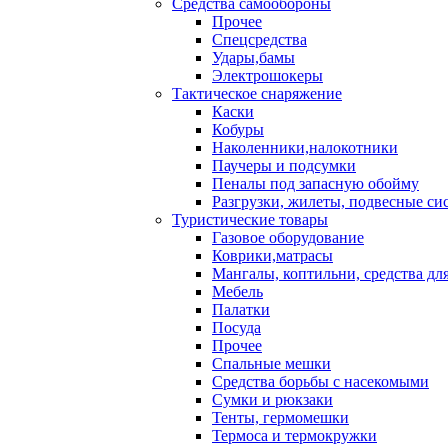
Средства самообороны
Прочее
Спецсредства
Удары,бамы
Электрошокеры
Тактическое снаряжение
Каски
Кобуры
Наколенники,налокотники
Паучеры и подсумки
Пеналы под запасную обойму
Разгрузки, жилеты, подвесные си
Туристические товары
Газовое оборудование
Коврики,матрасы
Мангалы, коптильни, средства дл
Мебель
Палатки
Посуда
Прочее
Спальные мешки
Средства борьбы с насекомыми
Сумки и рюкзаки
Тенты, гермомешки
Термоса и термокружки