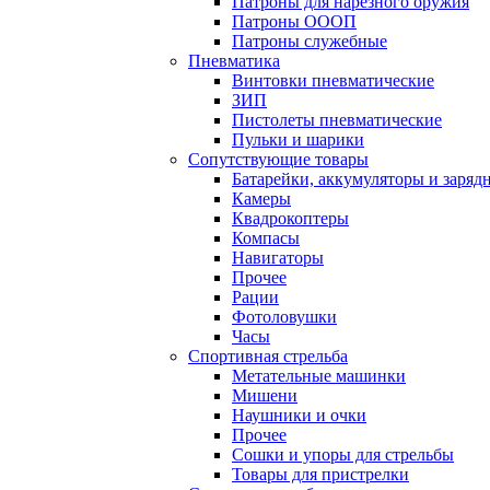
Патроны для нарезного оружия
Патроны ОООП
Патроны служебные
Пневматика
Винтовки пневматические
ЗИП
Пистолеты пневматические
Пульки и шарики
Сопутствующие товары
Батарейки, аккумуляторы и заряд
Камеры
Квадрокоптеры
Компасы
Навигаторы
Прочее
Рации
Фотоловушки
Часы
Спортивная стрельба
Метательные машинки
Мишени
Наушники и очки
Прочее
Сошки и упоры для стрельбы
Товары для пристрелки