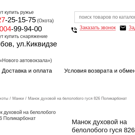
27
-25-15-75
(Охота)
004
-99-94-00
Заказать звонок
За
мбов, ул.Киквидзе
 «Нового автовокзала»)
Доставка и оплата
Условия возврата и обме
хоты
Манки
Манок духовой на белолобого гуся 826 Поликарбонат
Манок духовой на
белолобого гуся 826