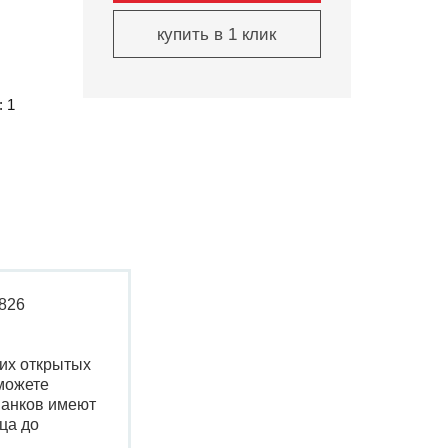
купить в 1 клик
: 1
 826
их открытых
сможете
манков имеют
ца до