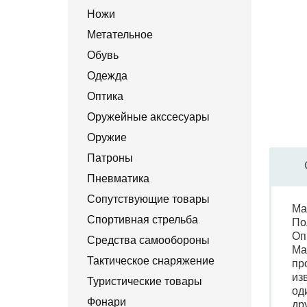
Ножи
Метательное
Обувь
Одежда
Оптика
Оружейные акссесуары
Оружие
Патроны
Пневматика
Сопутствующие товары
Ма
Спортивная стрельба
По
Оп
Средства самообороны
Ма
Тактическое снаряжение
пр
из
Туристические товары
од
Фонари
др