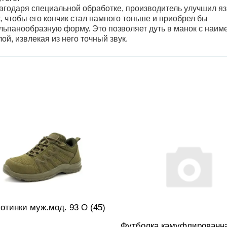
агодаря специальной обработке, производитель улучшил я
к, чтобы его кончик стал намного тоньше и приобрел бы
льпанообразную форму. Это позволяет дуть в манок с наи
лой, извлекая из него точный звук.
отинки муж.мод. 93 О (45)
Футболка камуфлированн