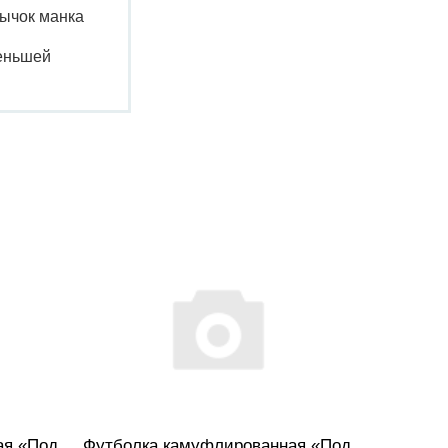
зычок манка
меньшей
ая «Под
Футболка камуфлированная «Под