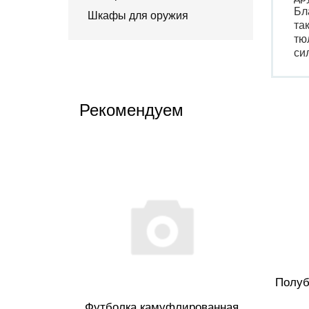
Бл
Шкафы для оружия
та
тю
си
Рекомендуем
Полуб
Футболка камуфлированная