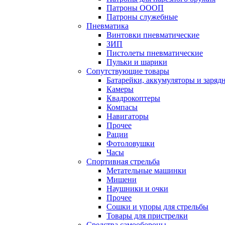
Патроны ОООП
Патроны служебные
Пневматика
Винтовки пневматические
ЗИП
Пистолеты пневматические
Пульки и шарики
Сопутствующие товары
Батарейки, аккумуляторы и заряд
Камеры
Квадрокоптеры
Компасы
Навигаторы
Прочее
Рации
Фотоловушки
Часы
Спортивная стрельба
Метательные машинки
Мишени
Наушники и очки
Прочее
Сошки и упоры для стрельбы
Товары для пристрелки
Средства самообороны