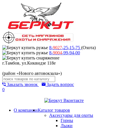
8-
9027
-25-15-75
(Охота)
8-
9004
-99-94-00
г.Тамбов, ул.Киквидзе 118е
(район «Нового автовокзала»)
Заказать звонок
Задать вопрос
0
О компании
Каталог товаров
Аксессуары для охоты
Горны
Лыжи