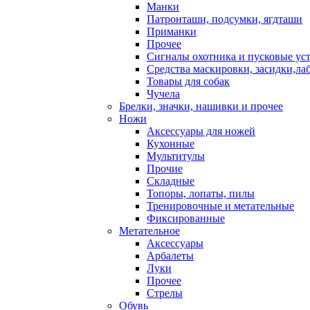
Манки
Патронташи, подсумки, ягдташи
Приманки
Прочее
Сигналы охотника и пусковые ус
Средства маскировки, засидки,ла
Товары для собак
Чучела
Брелки, значки, нашивки и прочее
Ножи
Аксессуары для ножей
Кухонные
Мультитулы
Прочие
Складные
Топоры, лопаты, пилы
Тренировочные и метательные
Фиксированные
Метательное
Аксессуары
Арбалеты
Луки
Прочее
Стрелы
Обувь