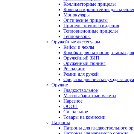
Коллиматорные прицелы
Кольца и кронштейны для крепле
Монокуляры
Оптические прицелы
Прицелы ночного видения
Тепловизионные прицелы
Тепловизоры
Оружейные акссесуары
Кейсы и чехлы
Коробки для патронов, станки дл
Оружейный ЗИП
Оружейный тюнинг
Релоадинг
Ремни для ружей
Средства для чистки ухода за ор
Оружие
Гладкоствольное
Массогабаритные макеты
Нарезное
ОООП
Сигнальное
Товары на комиссии
Патроны
Патроны для гладкоствольного о
Патроны для нарезного оружия