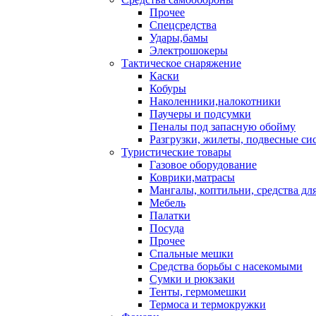
Прочее
Спецсредства
Удары,бамы
Электрошокеры
Тактическое снаряжение
Каски
Кобуры
Наколенники,налокотники
Паучеры и подсумки
Пеналы под запасную обойму
Разгрузки, жилеты, подвесные си
Туристические товары
Газовое оборудование
Коврики,матрасы
Мангалы, коптильни, средства дл
Мебель
Палатки
Посуда
Прочее
Спальные мешки
Средства борьбы с насекомыми
Сумки и рюкзаки
Тенты, гермомешки
Термоса и термокружки