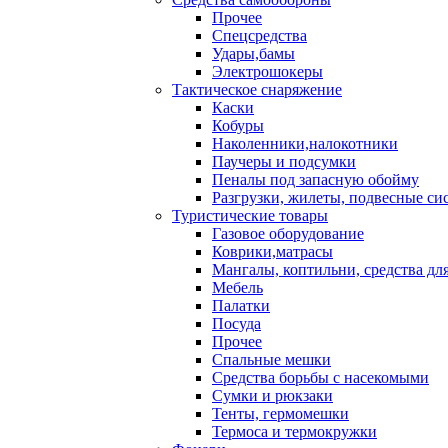
Прочее
Спецсредства
Удары,бамы
Электрошокеры
Тактическое снаряжение
Каски
Кобуры
Наколенники,налокотники
Паучеры и подсумки
Пеналы под запасную обойму
Разгрузки, жилеты, подвесные си
Туристические товары
Газовое оборудование
Коврики,матрасы
Мангалы, коптильни, средства дл
Мебель
Палатки
Посуда
Прочее
Спальные мешки
Средства борьбы с насекомыми
Сумки и рюкзаки
Тенты, гермомешки
Термоса и термокружки