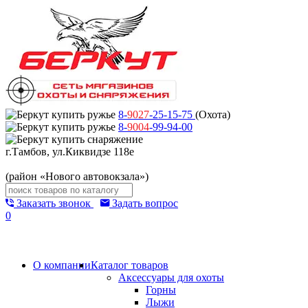
8-
9027
-25-15-75
(Охота)
8-
9004
-99-94-00
г.Тамбов, ул.Киквидзе 118е
(район «Нового автовокзала»)
Заказать звонок
Задать вопрос
0
О компании
Каталог товаров
Аксессуары для охоты
Горны
Лыжи