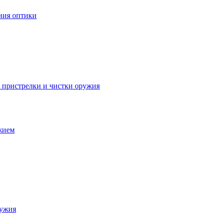
ния оптики
я пристрелки и чистки оружия
ужием
ружия