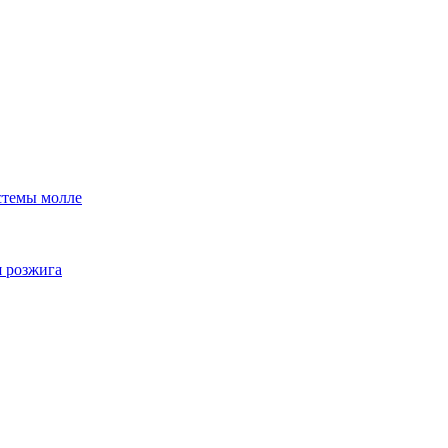
стемы молле
я розжига