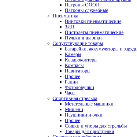
Патроны ОООП
Патроны служебные
Пневматика
Винтовки пневматические
ЗИП
Пистолеты пневматические
Пульки и шарики
Сопутствующие товары
Батарейки, аккумуляторы и заряд
Камеры
Квадрокоптеры
Компасы
Навигаторы
Прочее
Рации
Фотоловушки
Часы
Спортивная стрельба
Метательные машинки
Мишени
Наушники и очки
Прочее
Сошки и упоры для стрельбы
Товары для пристрелки
Средства самообороны