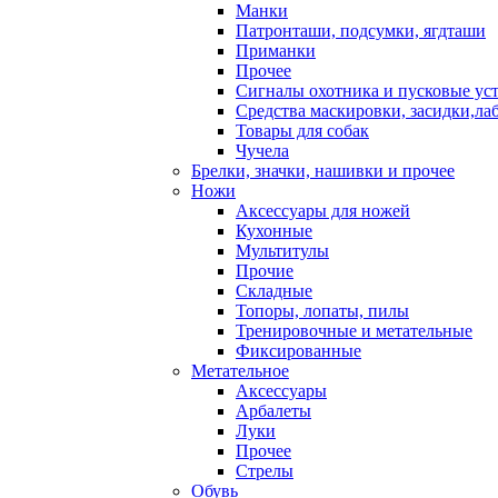
Манки
Патронташи, подсумки, ягдташи
Приманки
Прочее
Сигналы охотника и пусковые ус
Средства маскировки, засидки,ла
Товары для собак
Чучела
Брелки, значки, нашивки и прочее
Ножи
Аксессуары для ножей
Кухонные
Мультитулы
Прочие
Складные
Топоры, лопаты, пилы
Тренировочные и метательные
Фиксированные
Метательное
Аксессуары
Арбалеты
Луки
Прочее
Стрелы
Обувь