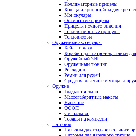
Коллиматорные прицелы
Кольца и кронштейны для крепле
Монокуляры
Оптические прицелы
Прицелы ночного видения
Тепловизионные прицелы
Тепловизоры
Оружейные акссесуары
Кейсы и чехлы
Коробки для патронов, станки дл
Оружейный ЗИП
Оружейный тюнинг
Релоадинг
Ремни для ружей
Средства для чистки ухода за ор
Оружие
Гладкоствольное
Массогабаритные макеты
Нарезное
ОООП
Сигнальное
Товары на комиссии
Патроны
Патроны для гладкоствольного о
Патроны для нарезного оружия