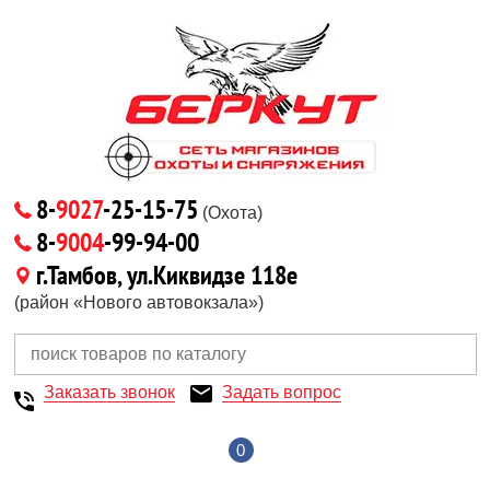
8-
9027
-25-15-75
(Охота)
8-
9004
-99-94-00
г.Тамбов, ул.Киквидзе 118е
(район «Нового автовокзала»)
Заказать звонок
Задать вопрос
0