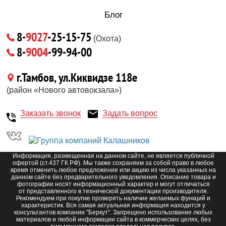
Блог
8-
9027
-25-15-75
(Охота)
8-
9004
-99-94-00
г.Тамбов, ул.Киквидзе 118е
(район «Нового автовокзала»)
Заказать звонок
Задать вопрос
Информация, размещенная на данном сайте, не является публичной
офертой (ст.437 ГК РФ). Мы также сохраняем за собой право в любое
время отменить любое предложение или акцию из числа указанных на
данном сайте без предварительного уведомления. Описание товара и
фотографии носят информационный характер и могут отличаться
от представленного в технической документации производителя.
Рекомендуем при покупке проверять наличие желаемых функций и
характеристик. Вся самая актуальная информация находится у
консультантов компании "Беркут". Запрещено использование любых
материалов и любой информации сайта в коммерческих целях, без