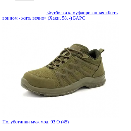
Футболка камуфлированная «Быть
воином - жить вечно» (Хаки, 58, -) БАРС
Полуботинки муж.мод. 93 О (45)