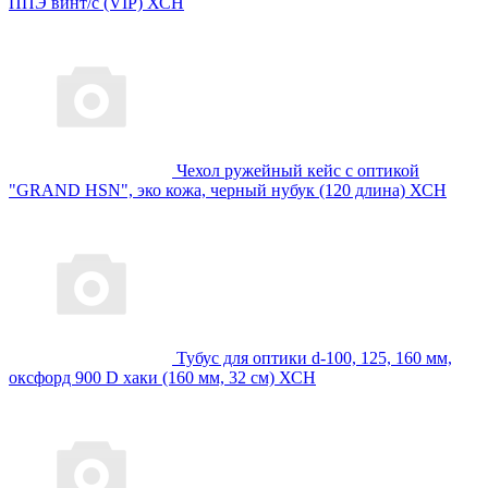
ППЭ винт/с (VIP) ХСН
Чехол ружейный кейс с оптикой
"GRAND HSN", эко кожа, черный нубук (120 длина) ХСН
Тубус для оптики d-100, 125, 160 мм,
оксфорд 900 D хаки (160 мм, 32 см) ХСН