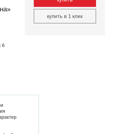
на»
купить в 1 клик
: 6
ии
лия
арактер