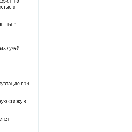
афия" на
остью и
"ПЕНЬЕ"
ных лучей
луатацию при
ую стирку в
ется