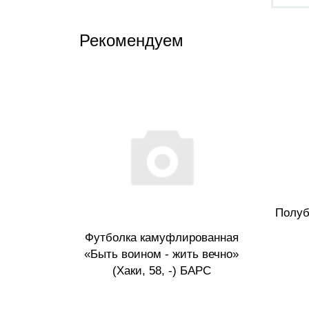
Рекомендуем
Полуб
гурный
Футболка камуфлированная
 ХСН
«Быть воином - жить вечно»
(Хаки, 58, -) БАРС