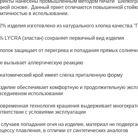
Принты нанесены промышленным методом печати "Шелкогр
дной основе. Данный принт отличаются повышенной стойк
актичностью в использовании.
92% изделия изготовлено из натурального хлопка качества 
8% LYCRA (эластан) сохраняет первичный вид изделия
Хлопок защищает от перегрева и попадания прямых солнеч
Не вызывает аллергическую реакцию
Анатомический крой имеет слегка приталенную форму
Изделие обеспечивает комфортную и продолжительную эксп
вседневном использовании
Современная технология крашения выдерживает многократн
ответствии с условиями эксплуатации
В случаев попадания огня на изделие, материал не подверга
оцессу плавления, в отличии от синтетических аналогов