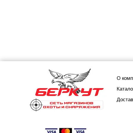
О ком
Катало
Достав