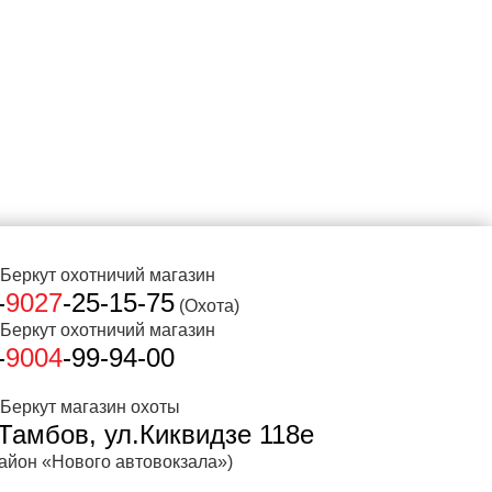
-
9027
-25-15-75
(Охота)
-
9004
-99-94-00
.Тамбов, ул.Киквидзе 118е
район «Нового автовокзала»)