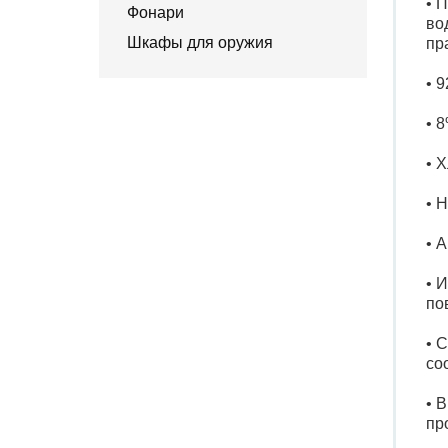
• 
Фонари
во
Шкафы для оружия
пр
• 
• 
• 
• 
• 
• 
по
• 
со
• 
пр