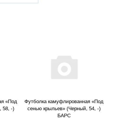
ая «Под
Футболка камуфлированная «Под
Футбо
58, -)
сенью крыльев» (Черный, 54, -)
«Быть
БАРС
(