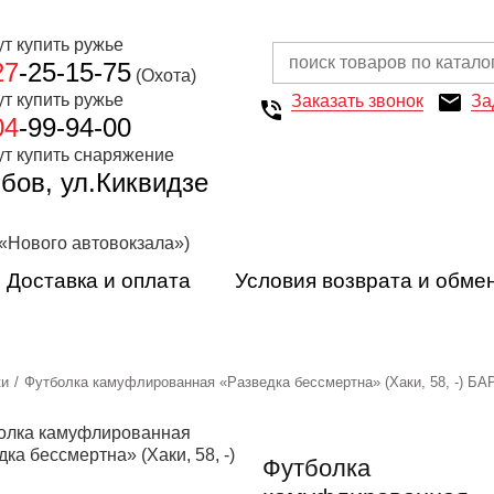
27
-25-15-75
(Охота)
Заказать звонок
За
04
-99-94-00
мбов, ул.Киквидзе
 «Нового автовокзала»)
Доставка и оплата
Условия возврата и обме
ки
Футболка камуфлированная «Разведка бессмертна» (Хаки, 58, -) БА
Футболка