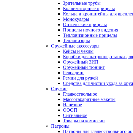
Зрительные трубы
Коллиматорные прицелы
Кольца и кронштейны для крепле
Монокуляры
Оптические прицелы
Прицелы ночного видения
Тепловизионные прицелы
Тепловизоры
Оружейные акссесуары
Кейсы и чехлы
Коробки для патронов, станки дл
Оружейный ЗИП
Оружейный тюнинг
Релоадинг
Ремни для ружей
Средства для чистки ухода за ор
Оружие
Гладкоствольное
Массогабаритные макеты
Нарезное
ОООП
Сигнальное
Товары на комиссии
Патроны
Патроны для гладкоствольного о