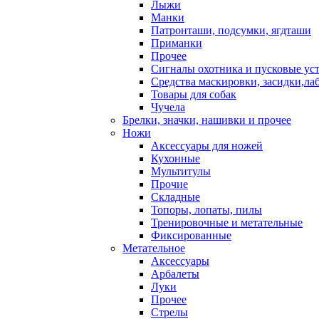
Лыжи
Манки
Патронташи, подсумки, ягдташи
Приманки
Прочее
Сигналы охотника и пусковые ус
Средства маскировки, засидки,ла
Товары для собак
Чучела
Брелки, значки, нашивки и прочее
Ножи
Аксессуары для ножей
Кухонные
Мультитулы
Прочие
Складные
Топоры, лопаты, пилы
Тренировочные и метательные
Фиксированные
Метательное
Аксессуары
Арбалеты
Луки
Прочее
Стрелы