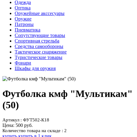
Одежда
Оптика
Оружейные акссесуары
Оружие
Патроны
Пневматика
Сопутствующие товары
Спортивная стрельба
Средства самообороны
Тактическое снаряжение
Туристические товары
Фонари
Шкафы для оружия
Футболка кмф "Мультикам"
(50)
Артикул : ФУТ502-К18
Цена:
500 руб.
Количество товара на складе : 2
купить
купить в 1 клик