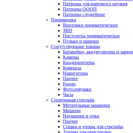
Патроны для нарезного оружия
Патроны ОООП
Патроны служебные
Пневматика
Винтовки пневматические
ЗИП
Пистолеты пневматические
Пульки и шарики
Сопутствующие товары
Батарейки, аккумуляторы и заряд
Камеры
Квадрокоптеры
Компасы
Навигаторы
Прочее
Рации
Фотоловушки
Часы
Спортивная стрельба
Метательные машинки
Мишени
Наушники и очки
Прочее
Сошки и упоры для стрельбы
Товары для пристрелки