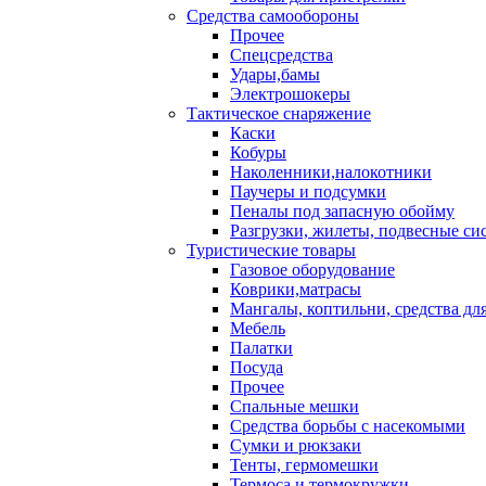
Средства самообороны
Прочее
Спецсредства
Удары,бамы
Электрошокеры
Тактическое снаряжение
Каски
Кобуры
Наколенники,налокотники
Паучеры и подсумки
Пеналы под запасную обойму
Разгрузки, жилеты, подвесные си
Туристические товары
Газовое оборудование
Коврики,матрасы
Мангалы, коптильни, средства дл
Мебель
Палатки
Посуда
Прочее
Спальные мешки
Средства борьбы с насекомыми
Сумки и рюкзаки
Тенты, гермомешки
Термоса и термокружки