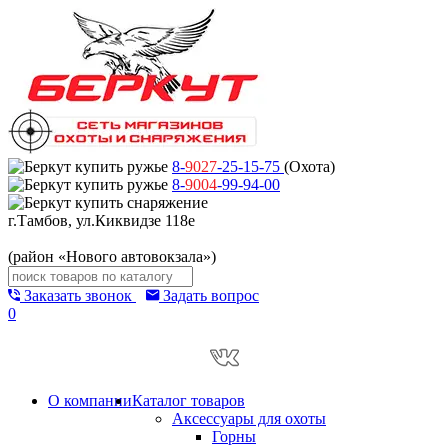
8-
9027
-25-15-75
(Охота)
8-
9004
-99-94-00
г.Тамбов, ул.Киквидзе 118е
(район «Нового автовокзала»)
Заказать звонок
Задать вопрос
0
О компании
Каталог товаров
Аксессуары для охоты
Горны