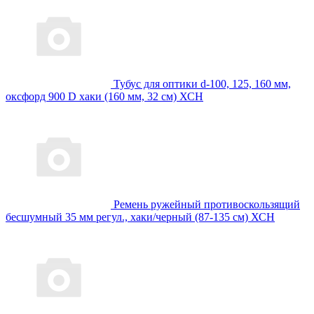
Тубус для оптики d-100, 125, 160 мм,
оксфорд 900 D хаки (160 мм, 32 см) ХСН
Ремень ружейный противоскользящий
бесшумный 35 мм регул., хаки/черный (87-135 см) ХСН