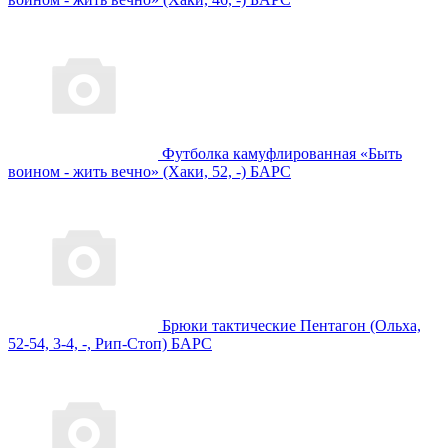
Футболка камуфлированная «Быть
воином - жить вечно» (Хаки, 52, -) БАРС
Брюки тактические Пентагон (Ольха,
52-54, 3-4, -, Рип-Стоп) БАРС