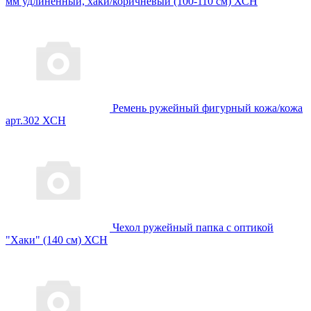
мм удлиненный, хаки/коричневый (100-110 см) ХСН
Ремень ружейный фигурный кожа/кожа
арт.302 ХСН
Чехол ружейный папка с оптикой
"Хаки" (140 см) ХСН