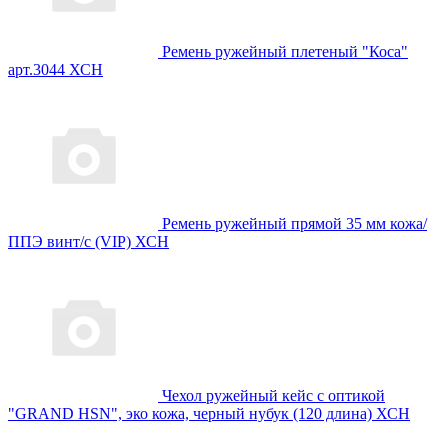
Ремень ружейный плетеный "Коса"
арт.3044 ХСН
Ремень ружейный прямой 35 мм кожа/
ППЭ винт/с (VIP) ХСН
Чехол ружейный кейс с оптикой
"GRAND HSN", эко кожа, черный нубук (120 длина) ХСН