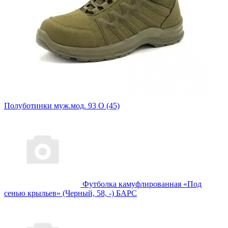
Полуботинки муж.мод. 93 О (45)
Футболка камуфлированная «Под
сенью крыльев» (Черный, 58, -) БАРС