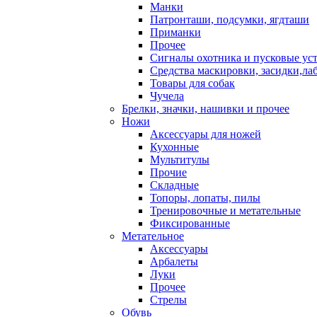
Манки
Патронташи, подсумки, ягдташи
Приманки
Прочее
Сигналы охотника и пусковые ус
Средства маскировки, засидки,ла
Товары для собак
Чучела
Брелки, значки, нашивки и прочее
Ножи
Аксессуары для ножей
Кухонные
Мультитулы
Прочие
Складные
Топоры, лопаты, пилы
Тренировочные и метательные
Фиксированные
Метательное
Аксессуары
Арбалеты
Луки
Прочее
Стрелы
Обувь