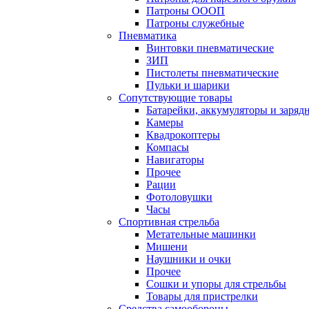
Патроны ОООП
Патроны служебные
Пневматика
Винтовки пневматические
ЗИП
Пистолеты пневматические
Пульки и шарики
Сопутствующие товары
Батарейки, аккумуляторы и заряд
Камеры
Квадрокоптеры
Компасы
Навигаторы
Прочее
Рации
Фотоловушки
Часы
Спортивная стрельба
Метательные машинки
Мишени
Наушники и очки
Прочее
Сошки и упоры для стрельбы
Товары для пристрелки
Средства самообороны