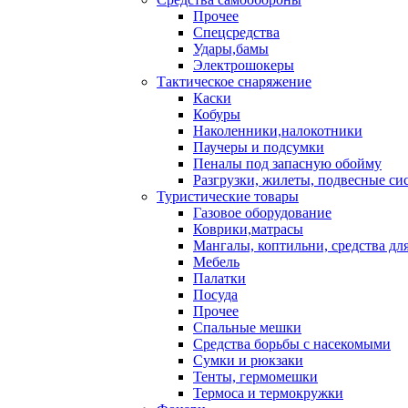
Прочее
Спецсредства
Удары,бамы
Электрошокеры
Тактическое снаряжение
Каски
Кобуры
Наколенники,налокотники
Паучеры и подсумки
Пеналы под запасную обойму
Разгрузки, жилеты, подвесные си
Туристические товары
Газовое оборудование
Коврики,матрасы
Мангалы, коптильни, средства дл
Мебель
Палатки
Посуда
Прочее
Спальные мешки
Средства борьбы с насекомыми
Сумки и рюкзаки
Тенты, гермомешки
Термоса и термокружки