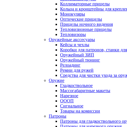
Коллиматорные прицелы
Кольца и кронштейны для крепле
Монокуляры
Оптические прицелы
Прицелы ночного видения
Тепловизионные прицелы
Тепловизоры
Оружейные акссесуары
Кейсы и чехлы
Коробки для патронов, станки дл
Оружейный ЗИП
Оружейный тюнинг
Релоадинг
Ремни для ружей
Средства для чистки ухода за ор
Оружие
Гладкоствольное
Массогабаритные макеты
Нарезное
ОООП
Сигнальное
Товары на комиссии
Патроны
Патроны для гладкоствольного о
Патроны для нарезного оружия