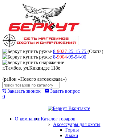
8-
9027
-25-15-75
(Охота)
8-
9004
-99-94-00
г.Тамбов, ул.Киквидзе 118е
(район «Нового автовокзала»)
Заказать звонок
Задать вопрос
0
О компании
Каталог товаров
Аксессуары для охоты
Горны
Лыжи