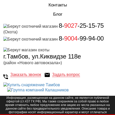
Контакты
Блог
8-
9027
-25-15-75
(Охота)
8-
9004
-99-94-00
г.Тамбов, ул.Киквидзе 118е
(район «Нового автовокзала»)
Заказать звонок
Задать вопрос
Информация, размещенная на данном сайте, не является публичной
офертой (ст.437 ГК РФ). Мы также сохраняем за собой право в любое
время отменить любое предложение или акцию из числа указанных на
данном сайте без предварительного уведомления. Описание товара и
фотографии носят информационный характер и могут отличаться