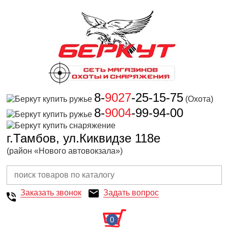
8-
9027
-25-15-75
(Охота)
8-
9004
-99-94-00
г.Тамбов, ул.Киквидзе 118е
(район «Нового автовокзала»)
Заказать звонок
Задать вопрос
0