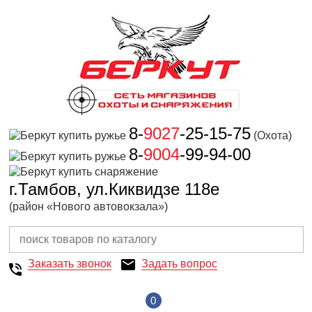
8-
9027
-25-15-75
(Охота)
8-
9004
-99-94-00
г.Тамбов, ул.Киквидзе 118е
(район «Нового автовокзала»)
Заказать звонок
Задать вопрос
0