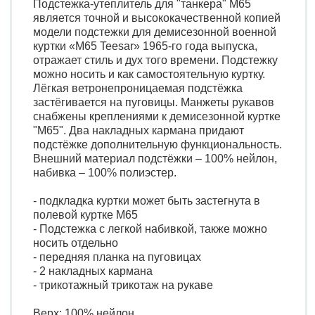
Подстежка-утеплитель для "танкера" М65
является точной и высококачественной копией
модели подстежки для демисезонной военной
куртки «M65 Teesar» 1965-го года выпуска,
отражает стиль и дух того времени. Подстежку
можно носить и как самостоятельную куртку.
Лёгкая ветронепроницаемая подстёжка
застёгивается на пуговицы. Манжеты рукавов
снабжены креплениями к демисезонной куртке
"М65". Два накладных кармана придают
подстёжке дополнительную функциональность.
Внешний материал подстёжки – 100% нейлон,
набивка – 100% полиэстер.
- подкладка куртки может быть застегнута в
полевой куртке M65
- Подстежка с легкой набивкой, также можно
носить отдельно
- передняя планка на пуговицах
- 2 накладных кармана
- трикотажный трикотаж на рукаве
Верх: 100% нейлон