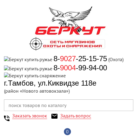
8-
9027
-25-15-75
(Охота)
8-
9004
-99-94-00
г.Тамбов, ул.Киквидзе 118е
(район «Нового автовокзала»)
Заказать звонок
Задать вопрос
0